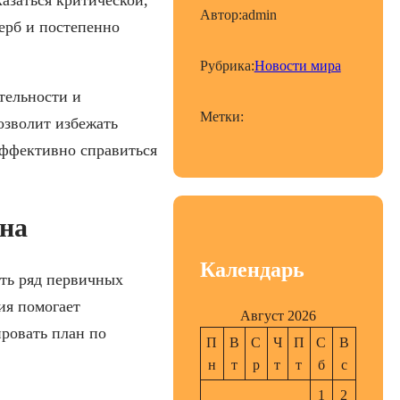
Автор:
admin
ерб и постепенно
Рубрика:
Новости мира
тельности и
Метки:
озволит избежать
эффективно справиться
на
Календарь
ть ряд первичных
ия помогает
Август 2026
ровать план по
П
В
С
Ч
П
С
В
н
т
р
т
т
б
с
1
2