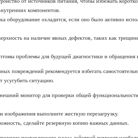
ройство от источников питания, чтобы избежать коротк
внутренних компонентов.
ка оборудование охладится, если оно было активно исп
ерхность на наличие явных дефектов, таких как трещин
томы проблемы для будущей диагностики и обращения в
зных повреждений рекомендуется избегать самостоятель
т усугубить ситуацию.
нешний монитор для проверки общей функциональности,
и изображения выполните жесткую перезагрузку.
можность, сделайте резервную копию важных данных.
блюдение поставленного плана действий поможет наибол