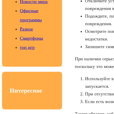
Отключите уст
Новости мира
повреждения 
Офисные
Подождите, по
программы
повреждения.
Разное
Осмотрите пов
Смартфоны
недостатки.
Запишите симп
топ игр
При наличии серье
поскольку это може
Используйте в
запускается.
Интересное
При отсутстви
Если есть воз
Таким образом, со