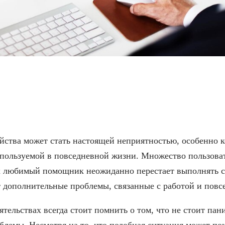
нять при трещине на экр
ства может стать настоящей неприятностью, особенно ко
спользуемой в повседневной жизни. Множество пользоват
их любимый помощник неожиданно перестает выполнять 
т дополнительные проблемы, связанные с работой и пов
тельствах всегда стоит помнить о том, что не стоит пан
лемы. Несмотря на то, что подобная ситуация может пок