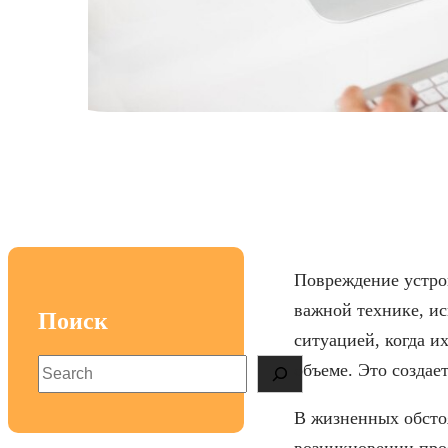
Что предпри
Повреждение устрой
важной технике, и
Поиск
ситуацией, когда 
S
объеме. Это создае
e
a
В жизненных обстоя
r
возникновении проб