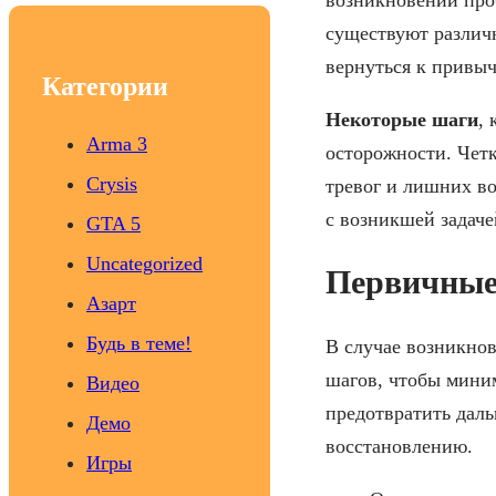
c
существуют различ
h
вернуться к привы
Категории
Некоторые шаги
,
Arma 3
осторожности. Чет
Crysis
тревог и лишних в
с возникшей задаче
GTA 5
Uncategorized
Первичные 
Азарт
Будь в теме!
В случае возникно
шагов, чтобы миним
Видео
предотвратить дал
Демо
восстановлению.
Игры