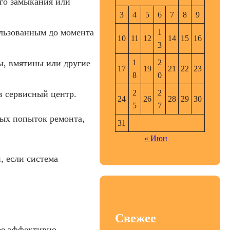
ого замыкания или
3
4
5
6
7
8
9
ользованным до момента
1
10
11
12
14
15
16
3
1
2
ы, вмятины или другие
17
19
21
22
23
8
0
2
2
 сервисный центр.
24
26
28
29
30
5
7
ных попыток ремонта,
31
« Июн
 если система
Свежее
ее эффективно