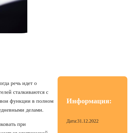
ане ноутбука
гда речь идет о
елей сталкиваются с
Информация:
свои функции в полном
седневными делами.
Дата:
31.12.2022
иковать при
азаться критической,