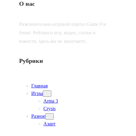
О нас
Развлекательно-игровой портал Game For
Smart. Рейтинги игр, видео, статьи и
новости, здесь вы не заскучаете.
Рубрики
Главная
Игры
Arma 3
Crysis
Разное
Азарт