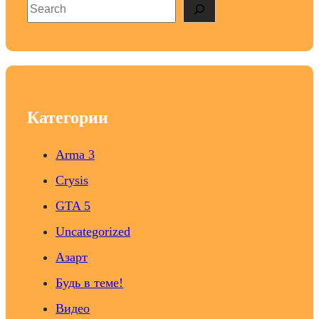
S
e
a
r
c
h
Категории
Arma 3
Crysis
GTA 5
Uncategorized
Азарт
Будь в теме!
Видео