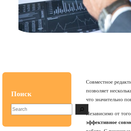
Как наст
Совместное редакт
позволяет нескольк
Поиск
что значительно по
S
Независимо от того
e
a
эффективное совм
r
работе. С помощью