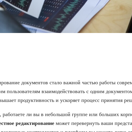
роить совместное редак
ирование документов стало важной частью работы совре
им пользователям взаимодействовать с одним документом
вышает продуктивность и ускоряет процесс принятия ре
, работаете ли вы в небольшой группе или больших корп
естное редактирование
может перевернуть ваши предста
 различных инструментов и платформ вы можете легко о