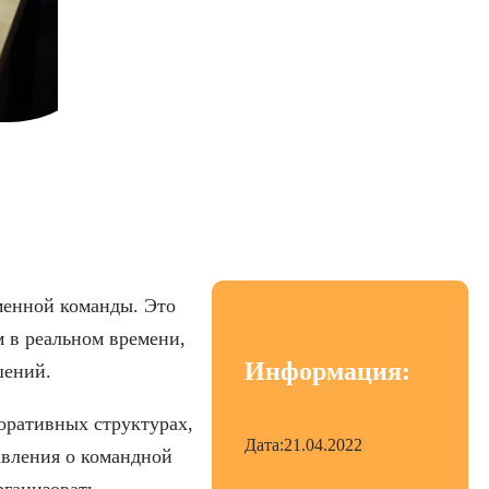
тирование
менной команды. Это
 в реальном времени,
Информация:
шений.
оративных структурах,
Дата:
21.04.2022
вления о командной
рганизовать