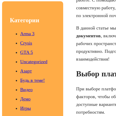
c
совместную работу,
h
по электронной поч
Категории
В данной статье м
Arma 3
документов
, включ
Crysis
рабочих пространст
продуктивно. Подго
GTA 5
взаимодействия!
Uncategorized
Азарт
Выбор пла
Будь в теме!
При выборе платфо
Видео
факторов, чтобы о
Демо
доступные вариант
Игры
потребностям.