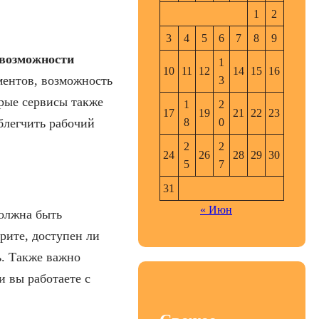
1
2
3
4
5
6
7
8
9
возможности
1
10
11
12
14
15
16
ментов, возможность
3
рые сервисы также
1
2
17
19
21
22
23
8
0
блегчить рабочий
2
2
24
26
28
29
30
5
7
31
« Июн
олжна быть
рите, доступен ли
ь. Также важно
и вы работаете с