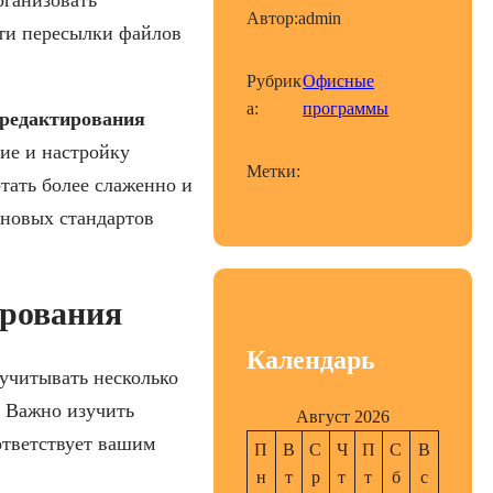
Автор:
admin
сти пересылки файлов
Рубрик
Офисные
а:
программы
 редактирования
ие и настройку
Метки:
тать более слаженно и
 новых стандартов
ирования
Календарь
учитывать несколько
 Важно изучить
Август 2026
ответствует вашим
П
В
С
Ч
П
С
В
н
т
р
т
т
б
с