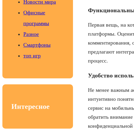
Новости мира
Функциональны
Офисные
программы
Первая вещь, на ко
платформы. Оценит
Разное
комментирования, 
Смартфоны
предлагают интегра
топ игр
процесс.
Удобство исполь
Не менее важным а
интуитивно понятно
Интересное
сервис на мобильны
обратить внимание 
конфиденциальной