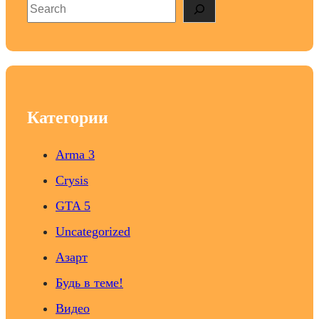
S
e
a
r
c
h
Категории
Arma 3
Crysis
GTA 5
Uncategorized
Азарт
Будь в теме!
Видео