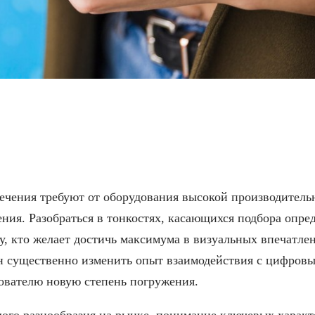
брать видеокарту для и
чения требуют от оборудования высокой производительн
ния. Разобраться в тонкостях, касающихся подбора опре
у, кто желает достичь максимума в визуальных впечатл
н существенно изменить опыт взаимодействия с цифров
ователю новую степень погружения.
ого разнообразия на рынке, понимание ключевых характ