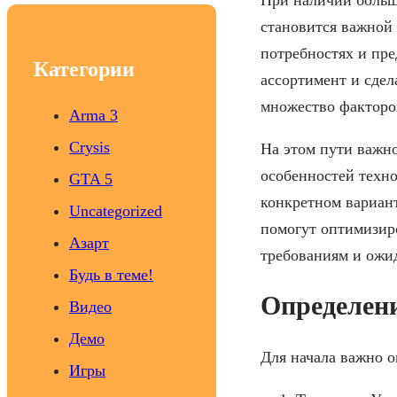
c
становится важной 
h
потребностях и пре
Категории
ассортимент и сдел
множество факторов
Arma 3
Crysis
На этом пути важно
особенностей техн
GTA 5
конкретном вариант
Uncategorized
помогут оптимизир
Азарт
требованиям и ожи
Будь в теме!
Определени
Видео
Демо
Для начала важно о
Игры