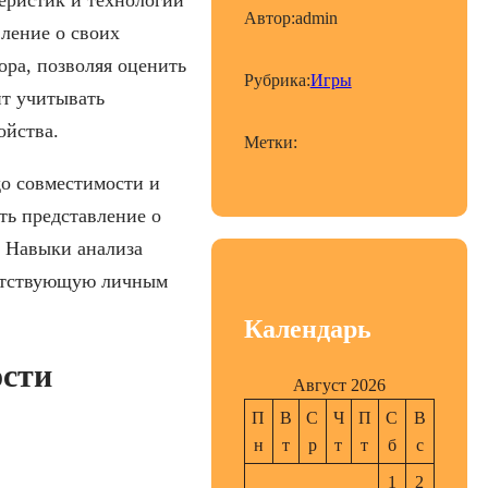
Автор:
admin
вление о своих
ора, позволяя оценить
Рубрика:
Игры
ит учитывать
ойства.
Метки:
до совместимости и
ть представление о
. Навыки анализа
ветствующую личным
Календарь
ости
Август 2026
П
В
С
Ч
П
С
В
н
т
р
т
т
б
с
1
2