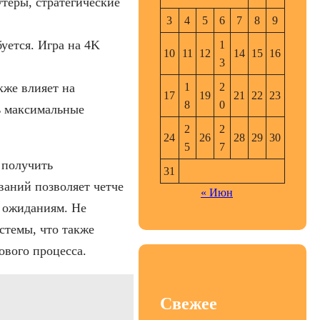
теры, стратегические
3
4
5
6
7
8
9
уется. Игра на 4K
1
10
11
12
14
15
16
3
1
2
кже влияет на
17
19
21
22
23
8
0
ь максимальные
2
2
24
26
28
29
30
5
7
 получить
31
ваний позволяет четче
« Июн
ь ожиданиям. Не
стемы, что также
ового процесса.
Свежее