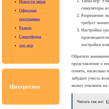
Типы игр: Учи
Новости мира
симуляторы ил
Офисные
Разрешение эк
программы
требует значи
Разное
Настройки гра
Смартфоны
производитель
настройки или
топ игр
Обратите внимание
представление о не
понять, насколько 
забудьте учесть во
может повлиять на 
Интересное
Читать так же:
С