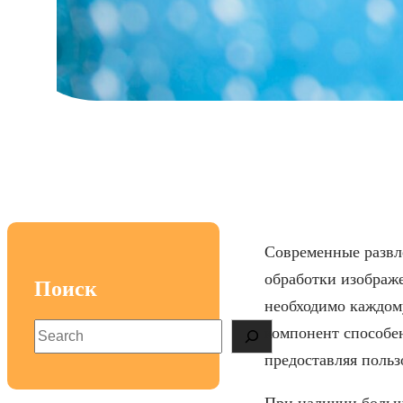
Как правильно вы
Современные развле
обработки изображе
Поиск
необходимо каждом
S
компонент способе
e
предоставляя польз
a
r
При наличии больш