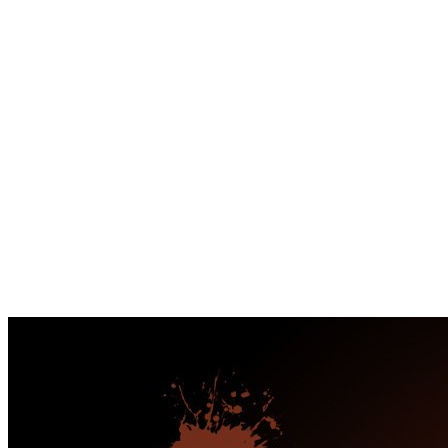
Перейти
к
содержимому