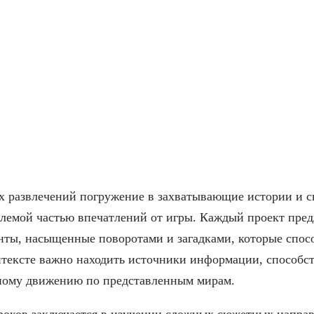
там игр для увлекательн
х развлечений погружение в захватывающие истории и 
млемой частью впечатлений от игры. Каждый проект пред
нты, насыщенные поворотами и загадками, которые спос
онтексте важно находить источники информации, способ
ому движению по представленным мирам.
гроков заключается в изучении сложных сюжетных напра