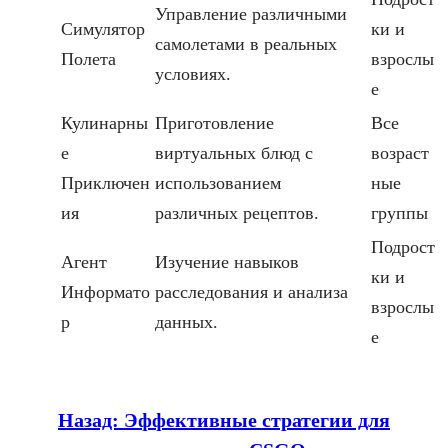
Управление различными
Симулятор
ки и
самолетами в реальных
Полета
взрослы
условиях.
е
Кулинарны
Приготовление
Все
е
виртуальных блюд с
возраст
Приключен
использованием
ные
ия
различных рецептов.
группы
Подрост
Агент
Изучение навыков
ки и
Информато
расследования и анализа
взрослы
р
данных.
е
Назад:
Эффективные стратегии для