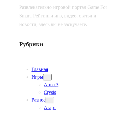
Развлекательно-игровой портал Game For
Smart. Рейтинги игр, видео, статьи и
новости, здесь вы не заскучаете.
Рубрики
Главная
Игры
Arma 3
Crysis
Разное
Азарт