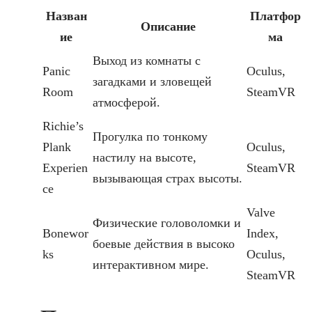
Назван
Платфор
Описание
ие
ма
Выход из комнаты с
Panic
Oculus,
загадками и зловещей
Room
SteamVR
атмосферой.
Richie’s
Прогулка по тонкому
Plank
Oculus,
настилу на высоте,
Experien
SteamVR
вызывающая страх высоты.
ce
Valve
Физические головоломки и
Bonewor
Index,
боевые действия в высоко
ks
Oculus,
интерактивном мире.
SteamVR