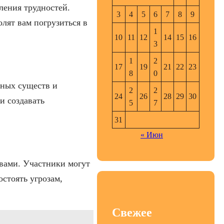
ления трудностей.
3
4
5
6
7
8
9
лят вам погрузиться в
1
10
11
12
14
15
16
3
1
2
17
19
21
22
23
8
0
сных существ и
2
2
24
26
28
29
30
и создавать
5
7
31
« Июн
твами. Участники могут
стоять угрозам,
Свежее