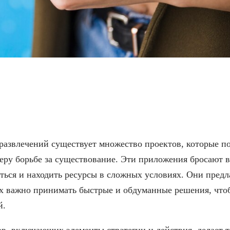
ро выживание для мобил
развлечений существует множество проектов, которые п
еру борьбе за существование. Эти приложения бросают в
ться и находить ресурсы в сложных условиях. Они пред
ых важно принимать быстрые и обдуманные решения, что
й.
в, включающих элементы стратегии и действия, делает т