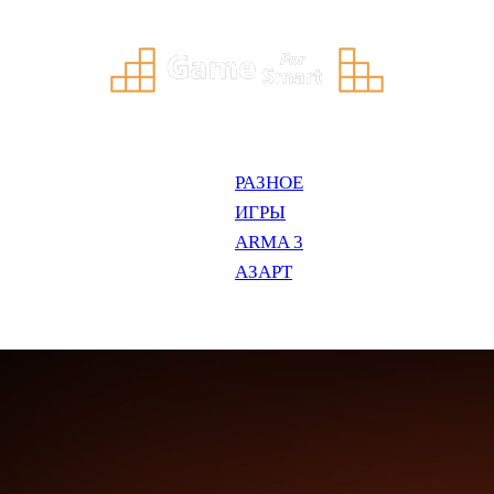
РАЗНОЕ
ИГРЫ
ARMA 3
АЗАРТ