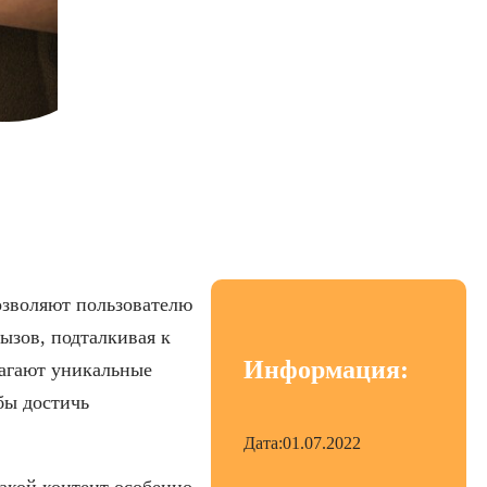
ьных телефонов
озволяют пользователю
ызов, подталкивая к
Информация:
лагают уникальные
бы достичь
Дата:
01.07.2022
акой контент особенно