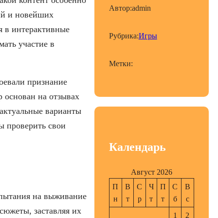
Автор:
admin
ий и новейших
я в интерактивные
Рубрика:
Игры
мать участие в
Метки:
оевали признание
р основан на отзывах
 актуальные варианты
ы проверить свои
Календарь
Август 2026
П
В
С
Ч
П
С
В
спытания на выживание
н
т
р
т
т
б
с
сюжеты, заставляя их
1
2