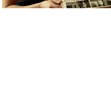
Лучшие
кооперативные игры
на двоих для
незабываемого
времяпровождения