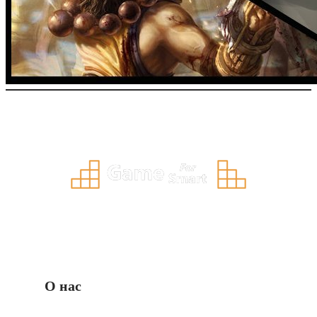
О нас