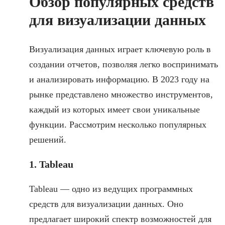
Обзор популярных средств
для визуализации данных
Визуализация данных играет ключевую роль в
создании отчетов, позволяя легко воспринимать
и анализировать информацию. В 2023 году на
рынке представлено множество инструментов,
каждый из которых имеет свои уникальные
функции. Рассмотрим несколько популярных
решений.
1. Tableau
Tableau — одно из ведущих программных
средств для визуализации данных. Оно
предлагает широкий спектр возможностей для