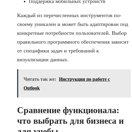
Поддержка мобильных устройств
Каждый из перечисленных инструментов по-
своему уникален и может быть адаптирован под
конкретные потребности пользователей. Выбор
правильного программного обеспечения зависит
от специфики задач и требований к
визуализации данных.
Читать так же:
Инструкция по работе с
Outlook
Сравнение функционала:
что выбрать для бизнеса и
для учебы