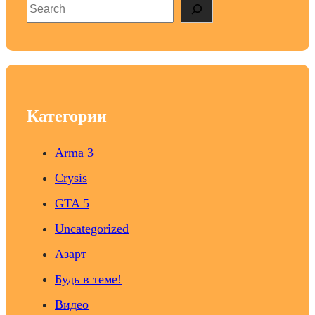
S
e
a
r
c
h
Категории
Arma 3
Crysis
GTA 5
Uncategorized
Азарт
Будь в теме!
Видео