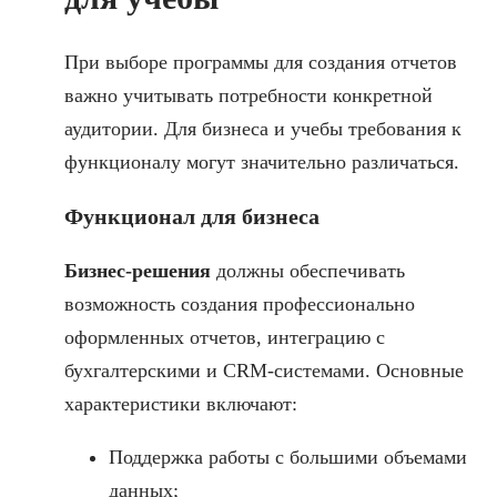
При выборе программы для создания отчетов
важно учитывать потребности конкретной
аудитории. Для бизнеса и учебы требования к
функционалу могут значительно различаться.
Функционал для бизнеса
Бизнес-решения
должны обеспечивать
возможность создания профессионально
оформленных отчетов, интеграцию с
бухгалтерскими и CRM-системами. Основные
характеристики включают:
Поддержка работы с большими объемами
данных;