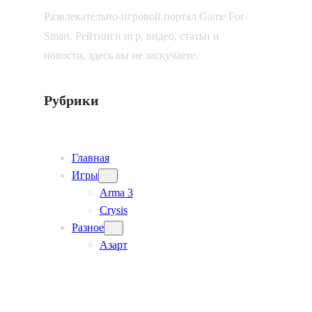
Развлекательно-игровой портал Game For
Smart. Рейтинги игр, видео, статьи и
новости, здесь вы не заскучаете.
Рубрики
Главная
Игры
Arma 3
Crysis
Разное
Азарт