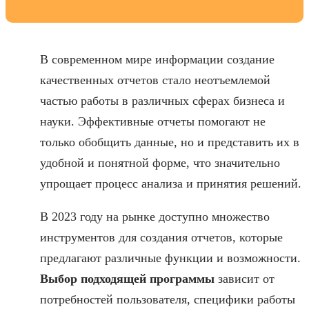
В современном мире информации создание
качественных отчетов стало неотъемлемой
частью работы в различных сферах бизнеса и
науки. Эффективные отчеты помогают не
только обобщить данные, но и представить их в
удобной и понятной форме, что значительно
упрощает процесс анализа и принятия решений.
В 2023 году на рынке доступно множество
инструментов для создания отчетов, которые
предлагают различные функции и возможности.
Выбор подходящей программы
зависит от
потребностей пользователя, специфики работы