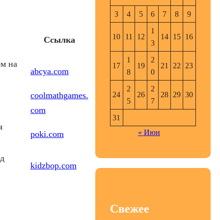
3
4
5
6
7
8
9
1
10
11
12
14
15
16
Ссылка
3
1
2
ом на
17
19
21
22
23
abcya.com
8
0
2
2
24
26
28
29
30
coolmathgames.
5
7
com
31
я
« Июн
poki.com
од
kidzbop.com
Свежее