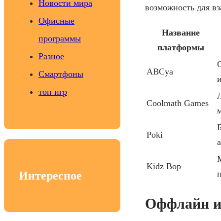
Новости мира
возможность для вз
Офисные
Название
программы
платформы
Разное
ABCya
Смартфоны
топ игр
Coolmath Games
м
Poki
а
Kidz Bop
Интересное
Оффлайн иг