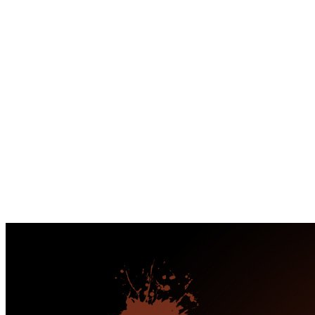
Перейти
к
содержимому