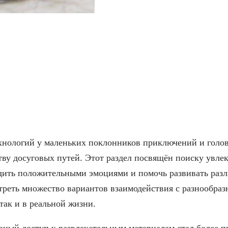
ы для поиска бесплатных
хнологий у маленьких поклонников приключений и голов
ву досуговых путей. Этот раздел посвящён поиску увле
ядить положительными эмоциями и помочь развивать раз
реть множество вариантов взаимодействия с разнообраз
так и в реальной жизни.
ивный доступ к развлекательным материалам стал более п