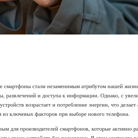
ы с долгим временем р
е смартфоны стали незаменимым атрибутом нашей жизн
ы, развлечений и доступа к информации. Однако, с увел
стройств возрастает и потребление энергии, что делает
м из ключевых факторов при выборе нового телефона.
вым для производителей смартфонов, которые активно ра
оты своих устройств без подзарядки. В этом контексте в