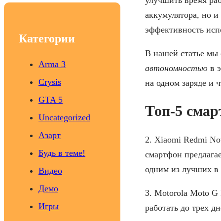
c
аккумулятора, но и
h
эффективность исп
Категории
В нашей статье мы
Arma 3
автономностью
в э
Crysis
на одном заряде и 
GTA 5
Топ-5 смар
Uncategorized
Азарт
2. Xiaomi Redmi No
Будь в теме!
смартфон предлагае
одним из лучших в 
Видео
Демо
3. Motorola Moto G
Игры
работать до трех д