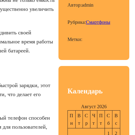
Автор:
admin
существенно увеличить
Рубрика:
Смартфоны
удивить своей
Метки:
симальное время работы
ей батареей.
быстрой зарядки, этот
Календарь
и, что делает его
Август 2026
П
В
С
Ч
П
С
В
ный телефон способен
н
т
р
т
т
б
с
 для пользователей,
1
2