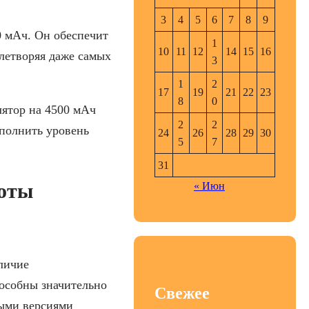
3
4
5
6
7
8
9
 мАч. Он обеспечит
1
10
11
12
14
15
16
летворяя даже самых
3
1
2
17
19
21
22
23
8
0
лятор на 4500 мАч
2
2
сполнить уровень
24
26
28
29
30
5
7
31
боты
« Июн
личие
особны значительно
Свежее
ными версиями