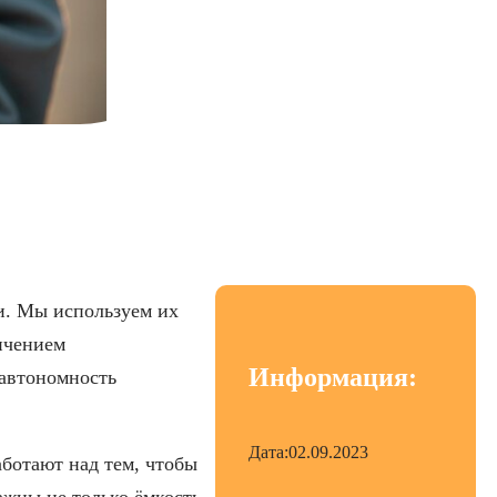
аботы от батареи
и. Мы используем их
ичением
Информация:
 автономность
Дата:
02.09.2023
ботают над тем, чтобы
ажны не только ёмкость