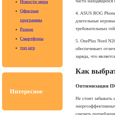
часто находящихся 
Новости мира
Офисные
4. ASUS ROG Phone
программы
длительные игровые
требовательных гей
Разное
Смартфоны
5. OnePlus Nord N2
топ игр
обеспечивает отлич
заряда, что являет
Как выбра
Оптимизация ПО
Интересное
Не стоит забывать
энергоэффективных
снизить потреблен