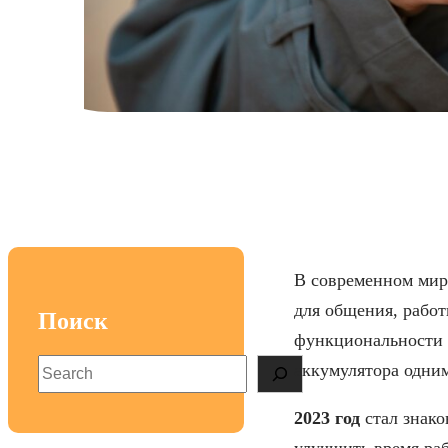
Лучшие смартфон
В современном мир
для общения, работ
Поиск
функциональности у
S
аккумулятора одни
e
a
2023 год
стал знако
r
улучшить время раб