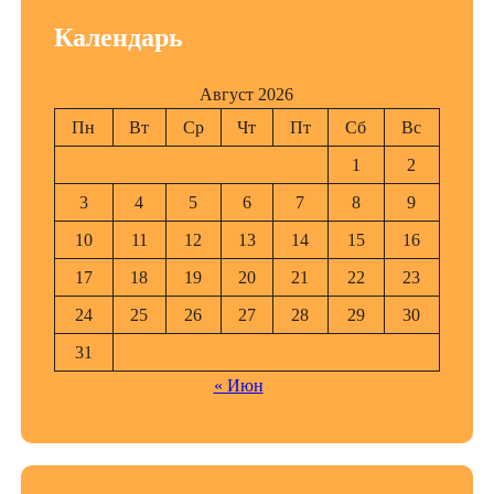
Календарь
Август 2026
Пн
Вт
Ср
Чт
Пт
Сб
Вс
1
2
3
4
5
6
7
8
9
10
11
12
13
14
15
16
17
18
19
20
21
22
23
24
25
26
27
28
29
30
31
« Июн