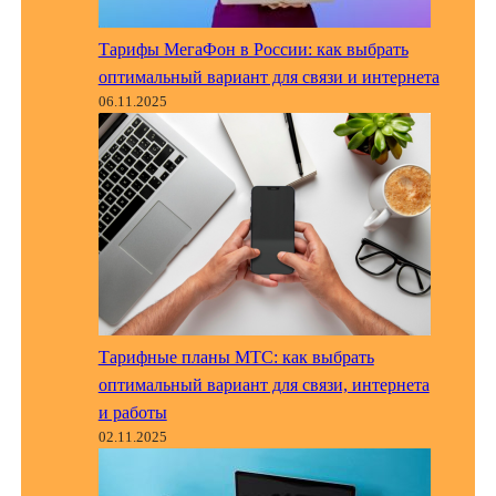
Тарифы МегаФон в России: как выбрать
оптимальный вариант для связи и интернета
06.11.2025
Тарифные планы МТС: как выбрать
оптимальный вариант для связи, интернета
и работы
02.11.2025