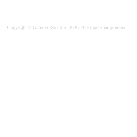
Copyright © GameForSmart.ru 2026. Все права защищены.