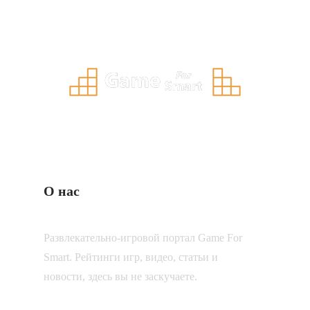
О нас
Развлекательно-игровой портал Game For
Smart. Рейтинги игр, видео, статьи и
новости, здесь вы не заскучаете.