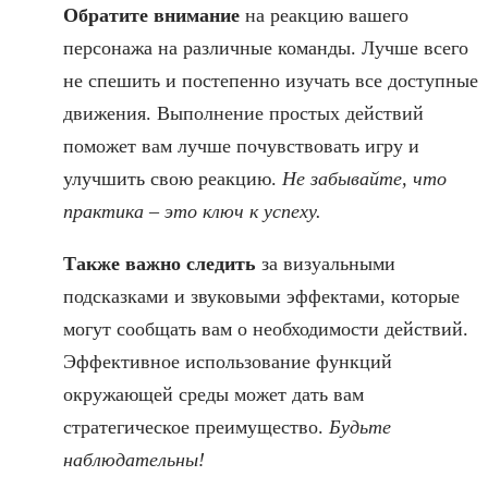
Обратите внимание
на реакцию вашего
персонажа на различные команды. Лучше всего
не спешить и постепенно изучать все доступные
движения. Выполнение простых действий
поможет вам лучше почувствовать игру и
улучшить свою реакцию.
Не забывайте, что
практика – это ключ к успеху.
Также важно следить
за визуальными
подсказками и звуковыми эффектами, которые
могут сообщать вам о необходимости действий.
Эффективное использование функций
окружающей среды может дать вам
стратегическое преимущество.
Будьте
наблюдательны!