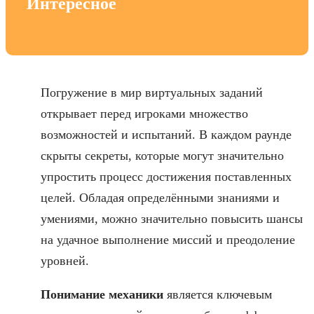
Интересное
Погружение в мир виртуальных заданий
открывает перед игроками множество
возможностей и испытаний. В каждом раунде
скрыты секреты, которые могут значительно
упростить процесс достижения поставленных
целей. Обладая определёнными знаниями и
умениями, можно значительно повысить шансы
на удачное выполнение миссий и преодоление
уровней.
Понимание механики
является ключевым