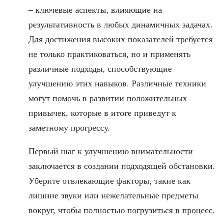
– ключевые аспекты, влияющие на
результативность в любых динамичных задачах.
Для достижения высоких показателей требуется
не только практиковаться, но и применять
различные подходы, способствующие
улучшению этих навыков. Различные техники
могут помочь в развитии положительных
привычек, которые в итоге приведут к
заметному прогрессу.
Первый шаг к улучшению внимательности
заключается в создании подходящей обстановки.
Уберите отвлекающие факторы, такие как
лишние звуки или нежелательные предметы
вокруг, чтобы полностью погрузиться в процесс.