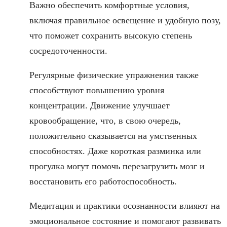
Важно обеспечить комфортные условия,
включая правильное освещение и удобную позу,
что поможет сохранить высокую степень
сосредоточенности.
Регулярные физические упражнения также
способствуют повышению уровня
концентрации. Движение улучшает
кровообращение, что, в свою очередь,
положительно сказывается на умственных
способностях. Даже короткая разминка или
прогулка могут помочь перезагрузить мозг и
восстановить его работоспособность.
Медитация и практики осознанности влияют на
эмоциональное состояние и помогают развивать