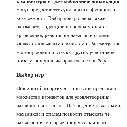
компьютеры
и даже
мобильные аппликации
могут предоставлять уникальные функции и
возможности. Выбор контроллера также
оказывает тенденцию на целиком опыте:
эргономика, реакция на нажатия и отклик
являются ключевыми аспектами. Рассмотрение
моделирования и отзывы других участников
помогут в принятии правильного выбора.
Выбор игр
Обширный ассортимент проектов предлагает
множество вариантов для удовлетворения
различных интересов. Наблюдение за жанрами,
механикой и стилем позволит отыскать те
развлечения, которые принесут наиболее