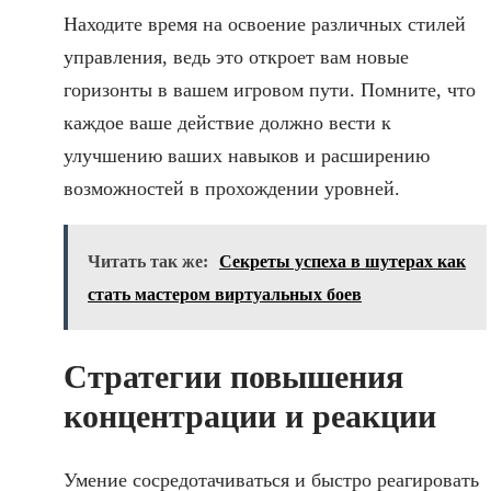
Находите время на освоение различных стилей
управления, ведь это откроет вам новые
горизонты в вашем игровом пути. Помните, что
каждое ваше действие должно вести к
улучшению ваших навыков и расширению
возможностей в прохождении уровней.
Читать так же:
Секреты успеха в шутерах как
стать мастером виртуальных боев
Стратегии повышения
концентрации и реакции
Умение сосредотачиваться и быстро реагировать