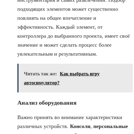
подходящих элементов может существенно
повлиять на общее впечатление и
эффективность. Каждый элемент, от
контроллера до выбранного проекта, имеет своё
значение и может сделать процесс более
увлекательным и результативным.
Читать так же:
Как выбрать игру
автосимулятор?
Анализ оборудования
Важно принять во внимание характеристики
различных устройств.
Консоли
,
персональные