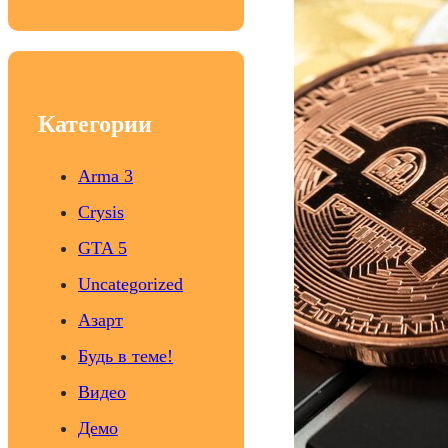
a
r
c
h
Категории
Arma 3
Crysis
GTA 5
Uncategorized
Азарт
Будь в теме!
Видео
Демо