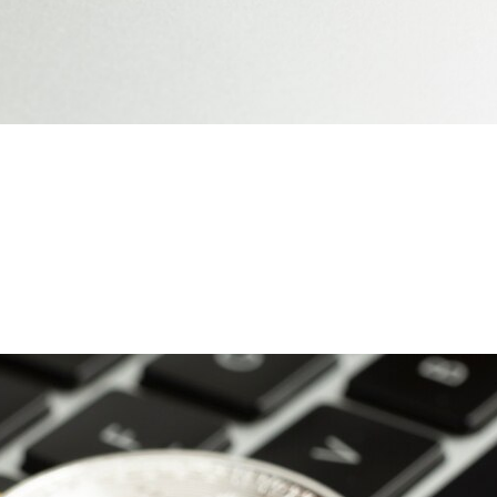
TC) на рубли (RUB) чере
доступно