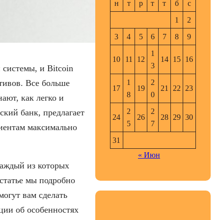
н
т
р
т
т
б
с
1
2
3
4
5
6
7
8
9
1
10
11
12
14
15
16
3
системы, и Bitcoin
тивов. Все больше
1
2
17
19
21
22
23
8
0
ают, как легко и
2
2
ский банк, предлагает
24
26
28
29
30
5
7
иентам максимально
31
« Июн
каждый из которых
статье мы подробно
могут вам сделать
ции об особенностях