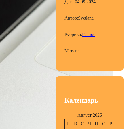
Дата:
04.09.2024
Автор:
Svetlana
Рубрика:
Разное
Метки:
Календарь
Август 2026
П
В
С
Ч
П
С
В