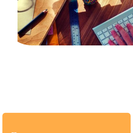
Основные различия
между TN и IPS
матрицами