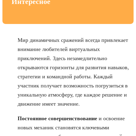
Интересное
Мир динамичных сражений всегда привлекает
внимание любителей виртуальных
приключений. Здесь незамедлительно
открываются горизонты для развития навыков,
стратегии и командной работы. Каждый
участник получает возможность погрузиться в
уникальную атмосферу, где каждое решение и
движение имеет значение.
Постоянное совершенствование
и освоение
новых механик становятся ключевыми