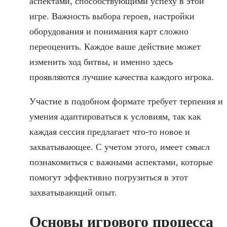
аспектами, способствующими успеху в этой
игре. Важность выбора героев, настройки
оборудования и понимания карт сложно
переоценить. Каждое ваше действие может
изменить ход битвы, и именно здесь
проявляются лучшие качества каждого игрока.
Участие в подобном формате требует терпения и
умения адаптироваться к условиям, так как
каждая сессия предлагает что-то новое и
захватывающее. С учетом этого, имеет смысл
познакомиться с важными аспектами, которые
помогут эффективно погрузиться в этот
захватывающий опыт.
Основы игрового процесса