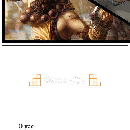
О нас