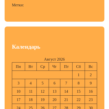
Метки:
Календарь
Август 2026
Пн
Вт
Ср
Чт
Пт
Сб
Вс
1
2
3
4
5
6
7
8
9
10
11
12
13
14
15
16
17
18
19
20
21
22
23
24
25
26
27
28
29
30