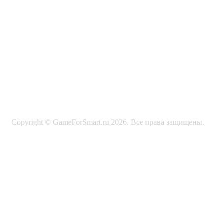
Copyright © GameForSmart.ru 2026. Все права защищены.