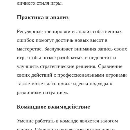
личного стиля игры.
Практика и анализ
Регулярные тренировки и анализ собственных
ошибок помогут достичь новых высот в
мастерстве. Заслуживает внимания запись своих
игр, чтобы позже разобраться в недочетах и
улучшить стратегические решения. Сравнение
своих действий с профессиональными игроками
также может дать новые идеи и подходы к
различным ситуациям.
Командное взаимодействие
Умение работать в команде является залогом
успеха. Общение с коллегами по команде и