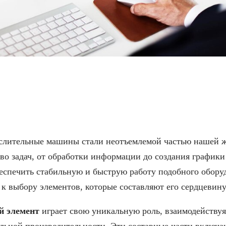
много блока и его ключ
лительные машины стали неотъемлемой частью нашей 
во задач, от обработки информации до создания графики
еспечить стабильную и быструю работу подобного обору
к выбору элементов, которые составляют его сердцевину
й элемент
играет свою уникальную роль, взаимодействуя 
ьной производительности. Эти составные части включаю