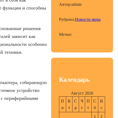
Автор:
admin
ые функции и способны
Рубрика:
Новости мира
основанные решения
Метки:
алей зависит как
кциональности особенно
ей техники.
Календарь
омпьютера, собирающую
стемное устройство
Август 2026
е с периферийными
П
В
С
Ч
П
С
В
н
т
р
т
т
б
с
1
2