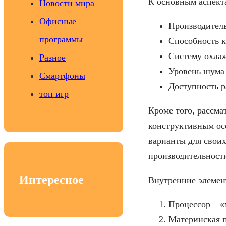
К основным аспекта
Новости мира
Офисные
Производитель
программы
Способность 
Систему охлаж
Разное
Уровень шума 
Смартфоны
Доступность р
топ игр
Кроме того, рассма
конструктивным осо
варианты для свои
производительност
Интересное
Внутренние элемен
Процессор – «
Материнская п