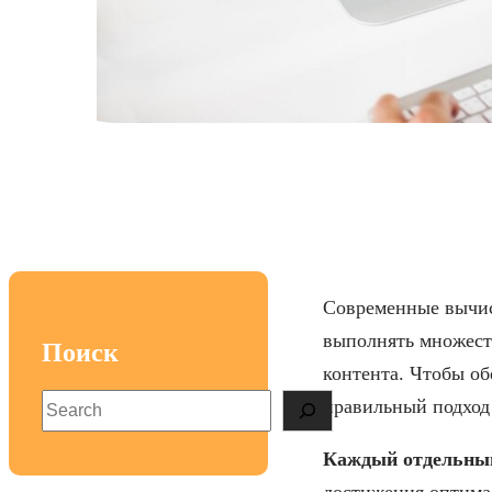
Понимание систе
Современные вычис
выполнять множест
Поиск
контента. Чтобы об
S
правильный подход 
e
a
Каждый отдельны
r
достижения оптимал