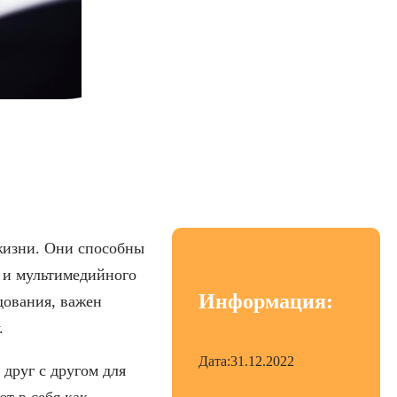
евых компонентов
жизни. Они способны
 и мультимедийного
Информация:
дования, важен
.
Дата:
31.12.2022
друг с другом для
т в себя как