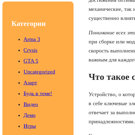
c
механические, так
h
существенно влият
Категории
Понимание всех эт
Arma 3
при сборке или мод
Crysis
скорость выполнени
важным для каждого
GTA 5
Uncategorized
Что такое 
Азарт
Будь в теме!
Устройство, о кото
в себе ключевые э
Видео
отвечает за выпол
Демо
принадлежностями.
Игры