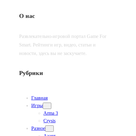
О нас
Развлекательно-игровой портал Game For
Smart. Рейтинги игр, видео, статьи и
новости, здесь вы не заскучаете.
Рубрики
Главная
Игры
Arma 3
Crysis
Разное
Азарт