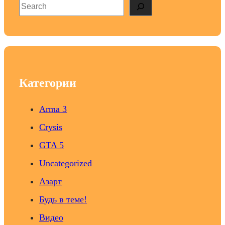
S
e
a
r
c
h
Категории
Arma 3
Crysis
GTA 5
Uncategorized
Азарт
Будь в теме!
Видео