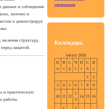
презентация
и данных и соблюдения
ясно, логично и
миссии и демонстрируя
лке.
 включая структуру,
Календарь
 перед защитой.
Август 2026
П
В
С
Ч
П
С
В
н
т
р
т
т
б
с
1
2
3
4
5
6
7
8
9
ды и практическую
1
10
11
12
14
15
16
ь работы.
3
1
2