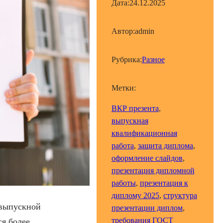
Дата:
24.12.2025
Автор:
admin
Рубрика:
Разное
Метки:
ВКР презента
, 
выпускная
квалификационная
работа
, 
защита диплома
, 
оформление слайдов
, 
презентация дипломной
работы
, 
презентация к
диплому 2025
, 
структура
 выпускной
презентации диплом
, 
требования ГОСТ
я более