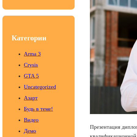
a
r
c
h
Категории
Arma 3
Crysis
GTA 5
Uncategorized
Азарт
Будь в теме!
Видео
Презентация дипло
Демо
квалификационной 