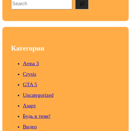
S
e
a
r
c
h
Категории
Arma 3
Crysis
GTA 5
Uncategorized
Азарт
Будь в теме!
Видео