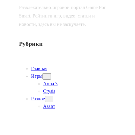
Развлекательно-игровой портал Game For
Smart. Рейтинги игр, видео, статьи и
новости, здесь вы не заскучаете.
Рубрики
Главная
Игры
Arma 3
Crysis
Разное
Азарт