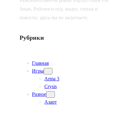
Развлекательно-игровой портал Game For
Smart. Рейтинги игр, видео, статьи и
новости, здесь вы не заскучаете.
Рубрики
Главная
Игры
Arma 3
Crysis
Разное
Азарт