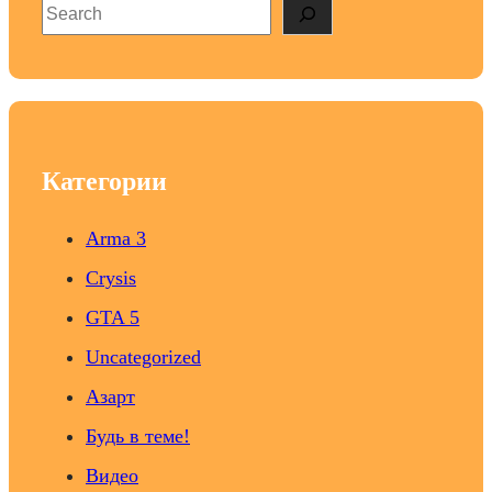
S
e
a
r
c
h
Категории
Arma 3
Crysis
GTA 5
Uncategorized
Азарт
Будь в теме!
Видео