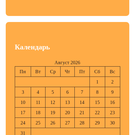
Календарь
Август 2026
Пн
Вт
Ср
Чт
Пт
Сб
Вс
1
2
3
4
5
6
7
8
9
10
11
12
13
14
15
16
17
18
19
20
21
22
23
24
25
26
27
28
29
30
31