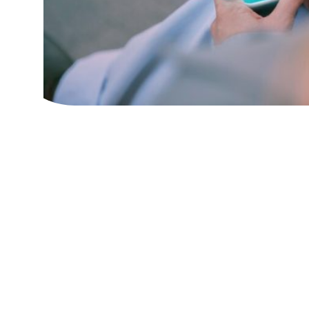
Смартфоны с большим
объемом оперативной
памяти лучший выбор
для современных
пользователей