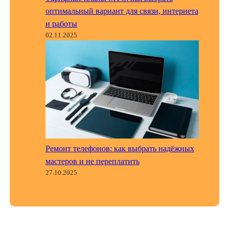
оптимальный вариант для связи, интернета
и работы
02.11.2025
Ремонт телефонов: как выбрать надёжных
мастеров и не переплатить
27.10.2025