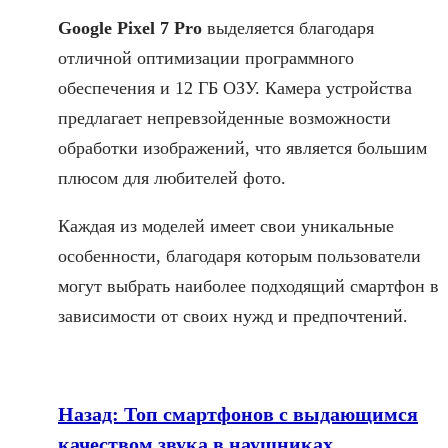
Google Pixel 7 Pro
выделяется благодаря
отличной оптимизации программного
обеспечения и 12 ГБ ОЗУ. Камера устройства
предлагает непревзойденные возможности
обработки изображений, что является большим
плюсом для любителей фото.
Каждая из моделей имеет свои уникальные
особенности, благодаря которым пользователи
могут выбрать наиболее подходящий смартфон в
зависимости от своих нужд и предпочтений.
Назад:
Топ смартфонов с выдающимся
качеством звука в наушниках