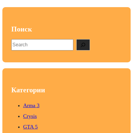
Поиск
S
e
a
r
c
h
Категории
Arma 3
Crysis
GTA 5