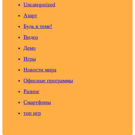
Uncategorized
Азарт
Будь в теме!
Видео
Демо
Игры
Новости мира
Офисные программы
Разное
Смартфоны
топ игр