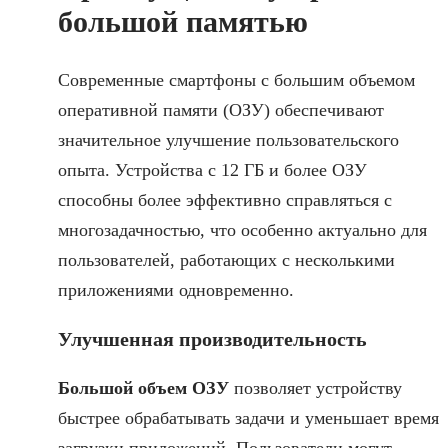
большой памятью
Современные смартфоны с большим объемом
оперативной памяти (ОЗУ) обеспечивают
значительное улучшение пользовательского
опыта. Устройства с 12 ГБ и более ОЗУ
способны более эффективно справляться с
многозадачностью, что особенно актуально для
пользователей, работающих с несколькими
приложениями одновременно.
Улучшенная производительность
Большой объем ОЗУ
позволяет устройству
быстрее обрабатывать задачи и уменьшает время
загрузки приложений. Пользователи могут