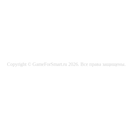
Copyright © GameForSmart.ru 2026. Все права защищены.