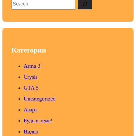
S
e
a
r
c
h
Категории
Arma 3
Crysis
GTA 5
Uncategorized
Азарт
Будь в теме!
Видео