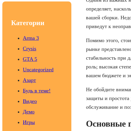
c
определяет, наскол
h
вашей сборки. Недо
Категории
приведут к неоправ
Arma 3
Помимо этого, стои
Crysis
рынке представлено
стабильность при 
GTA 5
роль; высокая степ
Uncategorized
вашем бюджете и э
Азарт
Не обойдите внима
Будь в теме!
защиты и простота 
Видео
обслуживание и поз
Демо
Основные 
Игры