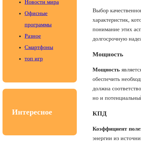
Новости мира
Выбор качественног
Офисные
характеристик, кот
программы
понимание этих ас
Разное
долгосрочную наде
Смартфоны
Мощность
топ игр
Мощность
являетс
обеспечить необход
должна соответство
но и потенциальный
Интересное
КПД
Коэффициент поле
энергии из источни