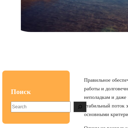
Советы по в
Правильное обеспе
работы и долговеч
Поиск
неполадкам и даже
S
стабильный поток э
e
основными критерия
a
r
Одним из важных мо