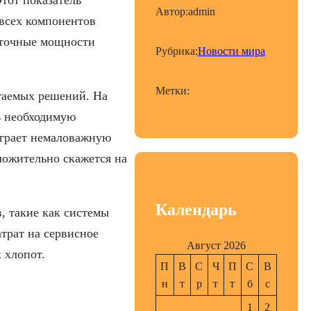
Автор:
admin
 всех компонентов
быточные мощности
Рубрика:
Новости мира
Метки:
агаемых решений. На
ь необходимую
грает немаловажную
ложительно скажется на
Календарь
 такие как системы
трат на сервисное
Август 2026
 хлопот.
П
В
С
Ч
П
С
В
н
т
р
т
т
б
с
1
2