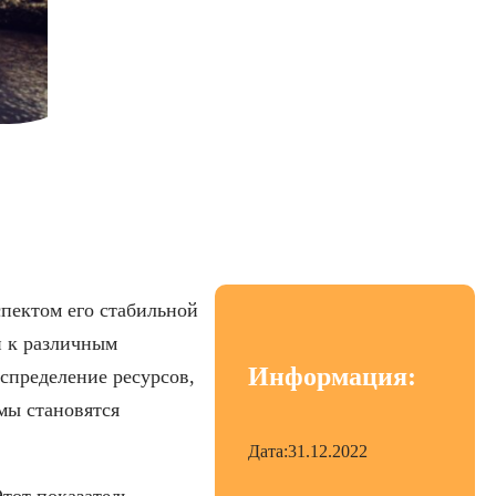
ля вашего ПК
пектом его стабильной
и к различным
Информация:
спределение ресурсов,
мы становятся
Дата:
31.12.2022
тот показатель