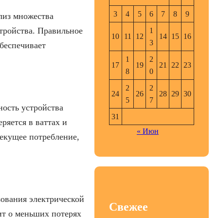
3
4
5
6
7
8
9
лиз множества
тройства. Правильное
1
10
11
12
14
15
16
3
беспечивает
1
2
17
19
21
22
23
8
0
2
2
24
26
28
29
30
5
7
ность устройства
31
ряется в ваттах и
« Июн
текущее потребление,
ования электрической
Свежее
ит о меньших потерях