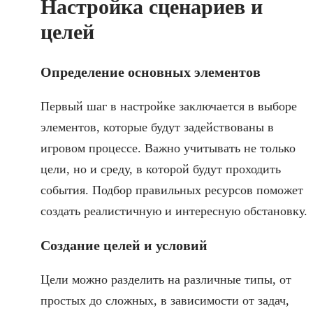
Настройка сценариев и
целей
Определение основных элементов
Первый шаг в настройке заключается в выборе
элементов, которые будут задействованы в
игровом процессе. Важно учитывать не только
цели, но и среду, в которой будут проходить
события. Подбор правильных ресурсов поможет
создать реалистичную и интересную обстановку.
Создание целей и условий
Цели можно разделить на различные типы, от
простых до сложных, в зависимости от задач,