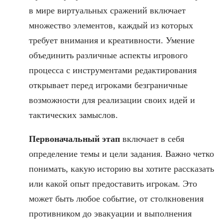
в мире виртуальных сражений включает
множество элементов, каждый из которых
требует внимания и креативности. Умение
объединить различные аспекты игрового
процесса с инструментами редактирования
открывает перед игроками безграничные
возможности для реализации своих идей и
тактических замыслов.
Первоначальный этап
включает в себя
определение темы и цели задания. Важно четко
понимать, какую историю вы хотите рассказать
или какой опыт предоставить игрокам. Это
может быть любое событие, от столкновения
противником до эвакуации и выполнения