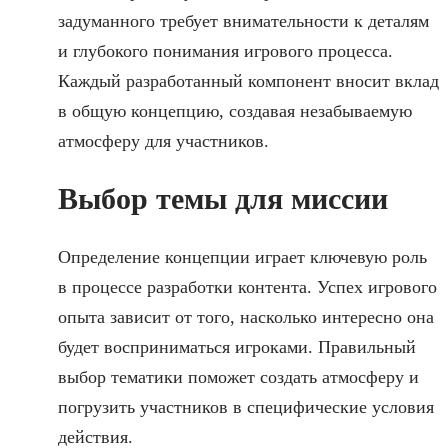
задуманного требует внимательности к деталям
и глубокого понимания игрового процесса.
Каждый разработанный компонент вносит вклад
в общую концепцию, создавая незабываемую
атмосферу для участников.
Выбор темы для миссии
Определение концепции играет ключевую роль
в процессе разработки контента. Успех игрового
опыта зависит от того, насколько интересно она
будет восприниматься игроками. Правильный
выбор тематики поможет создать атмосферу и
погрузить участников в специфические условия
действия.