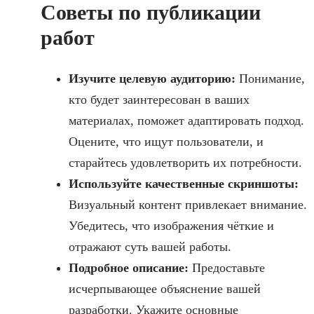
Советы по публикации
работ
Изучите целевую аудиторию:
Понимание,
кто будет заинтересован в ваших
материалах, поможет адаптировать подход.
Оцените, что ищут пользователи, и
старайтесь удовлетворить их потребности.
Используйте качественные скриншоты:
Визуальный контент привлекает внимание.
Убедитесь, что изображения чёткие и
отражают суть вашей работы.
Подробное описание:
Предоставьте
исчерпывающее объяснение вашей
разработки. Укажите основные