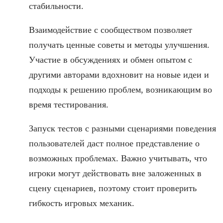
стабильности.
Взаимодействие с сообществом позволяет
получать ценные советы и методы улучшения.
Участие в обсуждениях и обмен опытом с
другими авторами вдохновит на новые идеи и
подходы к решению проблем, возникающим во
время тестирования.
Запуск тестов с разными сценариями поведения
пользователей даст полное представление о
возможных проблемах. Важно учитывать, что
игроки могут действовать вне заложенных в
сцену сценариев, поэтому стоит проверить
гибкость игровых механик.