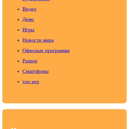
Видео
Демо
Игры
Новости мира
Офисные программы
Разное
Смартфоны
топ игр