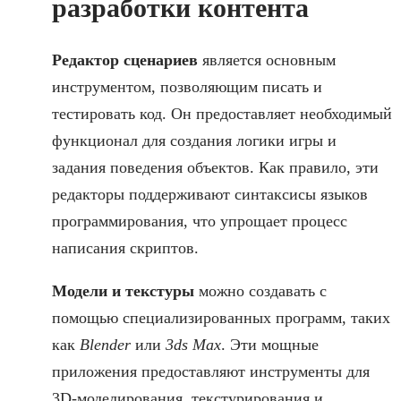
разработки контента
Редактор сценариев
является основным
инструментом, позволяющим писать и
тестировать код. Он предоставляет необходимый
функционал для создания логики игры и
задания поведения объектов. Как правило, эти
редакторы поддерживают синтаксисы языков
программирования, что упрощает процесс
написания скриптов.
Модели и текстуры
можно создавать с
помощью специализированных программ, таких
как
Blender
или
3ds Max
. Эти мощные
приложения предоставляют инструменты для
3D-моделирования, текстурирования и