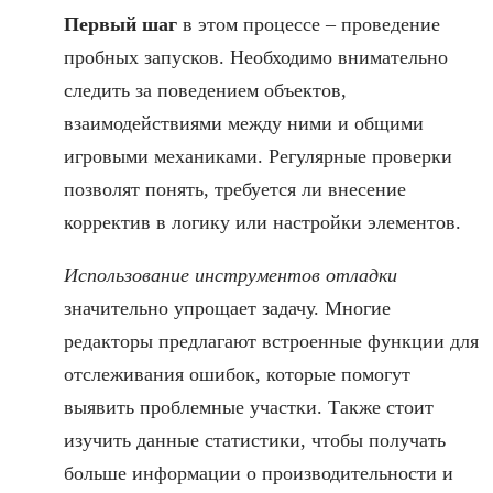
Первый шаг
в этом процессе – проведение
пробных запусков. Необходимо внимательно
следить за поведением объектов,
взаимодействиями между ними и общими
игровыми механиками. Регулярные проверки
позволят понять, требуется ли внесение
корректив в логику или настройки элементов.
Использование инструментов отладки
значительно упрощает задачу. Многие
редакторы предлагают встроенные функции для
отслеживания ошибок, которые помогут
выявить проблемные участки. Также стоит
изучить данные статистики, чтобы получать
больше информации о производительности и