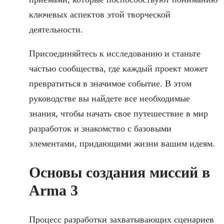
ключевых аспектов этой творческой
деятельности.
Присоединяйтесь к исследованию и станьте
частью сообщества, где каждый проект может
превратиться в значимое событие. В этом
руководстве вы найдете все необходимые
знания, чтобы начать свое путешествие в мир
разработок и знакомство с базовыми
элементами, придающими жизни вашим идеям.
Основы создания миссий в
Arma 3
Процесс разработки захватывающих сценариев