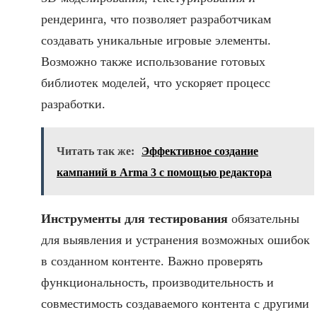
рендеринга, что позволяет разработчикам
создавать уникальные игровые элементы.
Возможно также использование готовых
библиотек моделей, что ускоряет процесс
разработки.
Читать так же:
Эффективное создание
кампаний в Arma 3 с помощью редактора
Инструменты для тестирования
обязательны
для выявления и устранения возможных ошибок
в созданном контенте. Важно проверять
функциональность, производительность и
совместимость создаваемого контента с другими