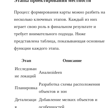
Этапы проектирования местности
Процесс формирования карты можно разбить на
несколько ключевых этапов. Каждый из них
играет свою роль в финальном результате и
требует внимательного подхода. Ниже
представлена таблица, показывающая основные
функции каждого этапа.
Этап
Описание
Исследован
Анализideen
ие локаций
Разработка схемы расположения
Планировка
объектов и зон
Детализаци
Добавление мелких объектов и
я
особенностей