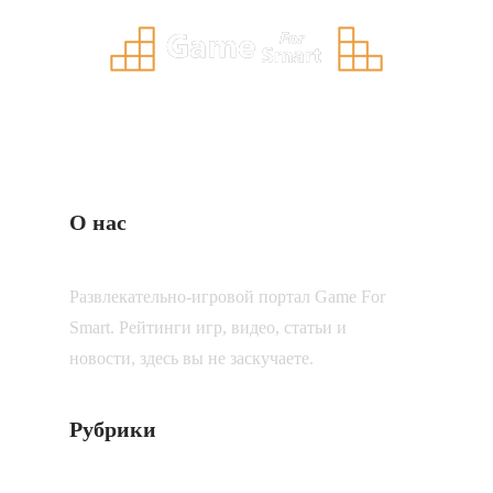
О нас
Развлекательно-игровой портал Game For
Smart. Рейтинги игр, видео, статьи и
новости, здесь вы не заскучаете.
Рубрики