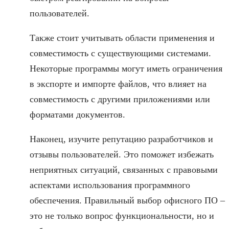
пользователей.
Также стоит учитывать области применения и
совместимость с существующими системами.
Некоторые программы могут иметь ограничения
в экспорте и импорте файлов, что влияет на
совместимость с другими приложениями или
форматами документов.
Наконец, изучите репутацию разработчиков и
отзывы пользователей. Это поможет избежать
неприятных ситуаций, связанных с правовыми
аспектами использования программного
обеспечения. Правильный выбор офисного ПО –
это не только вопрос функциональности, но и