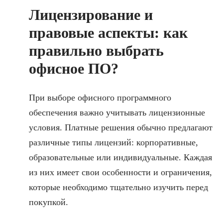
Лицензирование и
правовые аспекты: как
правильно выбрать
офисное ПО?
При выборе офисного программного
обеспечения важно учитывать лицензионные
условия. Платные решения обычно предлагают
различные типы лицензий: корпоративные,
образовательные или индивидуальные. Каждая
из них имеет свои особенности и ограничения,
которые необходимо тщательно изучить перед
покупкой.