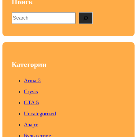
Поиск
S
e
a
r
c
h
Категории
Arma 3
Crysis
GTA 5
Uncategorized
Азарт
Будь в теме!