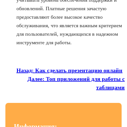
обновлений. Платные решения зачастую
предоставляют более высокое качество
обслуживания, что является важным критерием
для пользователей, нуждающихся в надежном
инструменте для работы.
Назад:
Как сделать презентацию онлайн
Далее:
Топ приложений для работы с
таблицами
Информация: