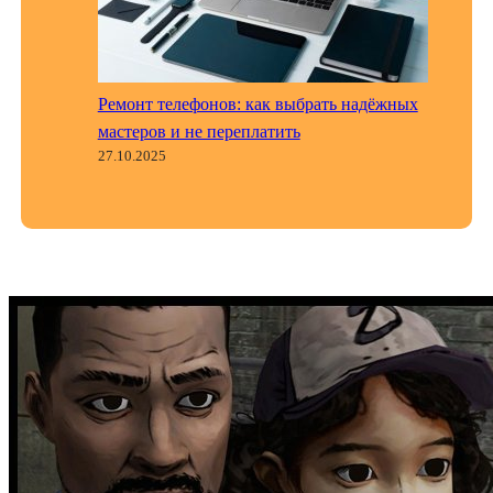
Ремонт телефонов: как выбрать надёжных
мастеров и не переплатить
27.10.2025