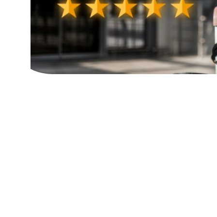
Тайны профессии SEO-
специалиста: что
скрывается за
оптимизацией и как
она работает