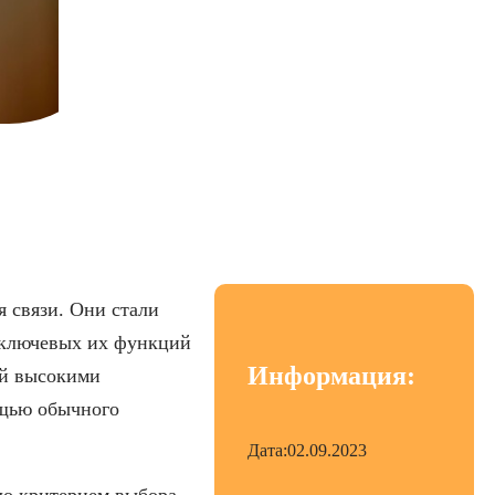
4 года
 связи. Они стали
 ключевых их функций
Информация:
ей высокими
ощью обычного
Дата:
02.09.2023
ло критерием выбора