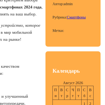
Автор:
admin
смартфонах 2024 года
,
лиять на ваш выбор.
Рубрика:
Смартфоны
ь устройство, которое
Метки:
 в мир мобильной
х на рынке!
 качеством
Календарь
и:
Август 2026
П
В
С
Ч
П
С
В
н
т
р
т
т
б
с
р и улучшенный
ветопередачи.
1
2