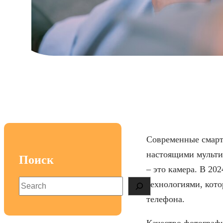
Топ к
Современные смартф
настоящими мульти
Поиск
– это камера. В 20
S
технологиями, кот
e
телефона.
a
r
Качество фотографи