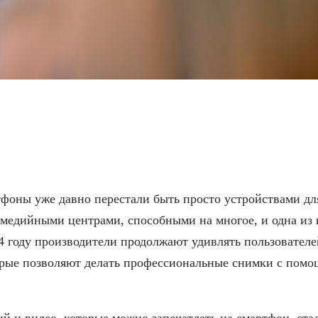
амеры в смартфонах 202
оны уже давно перестали быть просто устройствами для
медийными центрами, способными на многое, и одна из
24 году производители продолжают удивлять пользовател
орые позволяют делать профессиональные снимки с пом
й и видео, которые можно запечатлеть на смартфон, ста