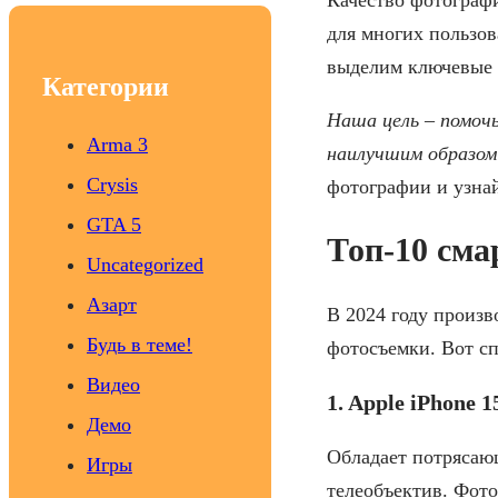
c
для многих пользов
h
выделим ключевые 
Категории
Наша цель – помочь
Arma 3
наилучшим образом
Crysis
фотографии и узнай
GTA 5
Топ-10 см
Uncategorized
Азарт
В 2024 году произв
Будь в теме!
фотосъемки. Вот с
Видео
1. Apple iPhone 
Демо
Обладает потрясаю
Игры
телеобъектив. Фото