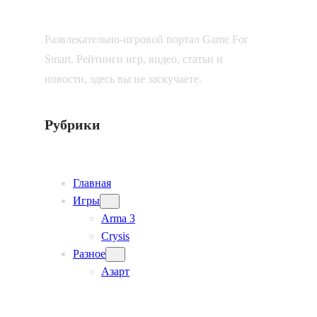
Развлекательно-игровой портал Game For
Smart. Рейтинги игр, видео, статьи и
новости, здесь вы не заскучаете.
Рубрики
Главная
Игры
Arma 3
Crysis
Разное
Азарт