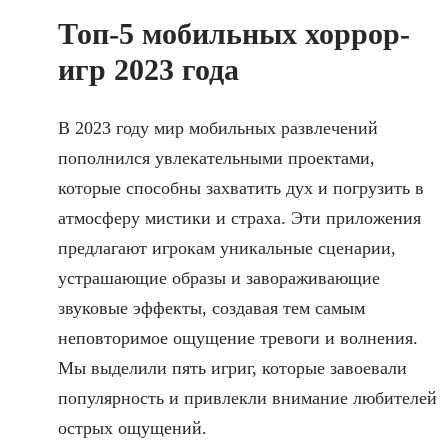
Топ-5 мобильных хоррор-
игр 2023 года
В 2023 году мир мобильных развлечений
пополнился увлекательными проектами,
которые способны захватить дух и погрузить в
атмосферу мистики и страха. Эти приложения
предлагают игрокам уникальные сценарии,
устрашающие образы и завораживающие
звуковые эффекты, создавая тем самым
неповторимое ощущение тревоги и волнения.
Мы выделили пять игриг, которые завоевали
популярность и привлекли внимание любителей
острых ощущений.