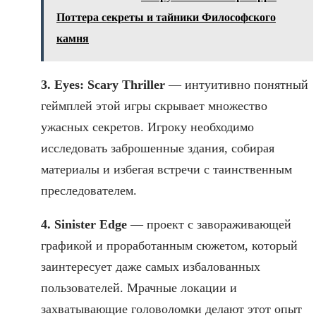
Поттера секреты и тайники Философского
камня
3. Eyes: Scary Thriller
— интуитивно понятный
геймплей этой игры скрывает множество
ужасных секретов. Игроку необходимо
исследовать заброшенные здания, собирая
материалы и избегая встречи с таинственным
преследователем.
4. Sinister Edge
— проект с завораживающей
графикой и проработанным сюжетом, который
заинтересует даже самых избалованных
пользователей. Мрачные локации и
захватывающие головоломки делают этот опыт