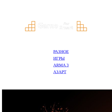
Перейти
к
содержимому
РАЗНОЕ
ИГРЫ
ARMA 3
АЗАРТ