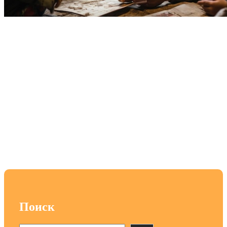
Топ лучших хоррор-игр
для вашего телефона
Поиск