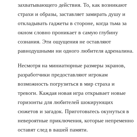
захватывающего действия. То, как возникают
страхи и образы, заставляет замирать душу и
откладывать гаджеты в стороне, когда тьма за
окном словно проникает в самую глубину
сознания. Эти ощущения не оставляют
равнодушными ни одного любителя адреналина.
Несмотря на миниатюрные размеры экранов,
разработчики предоставляют игрокам
возможность погрузиться в мир страха и
тревоги. Каждая новая игра открывает новые
горизонты для любителей шокирующих
сюжетов и загадок. Приготовьтесь окунуться в
невероятные приключения, которые непременно
оставят след в вашей памяти.