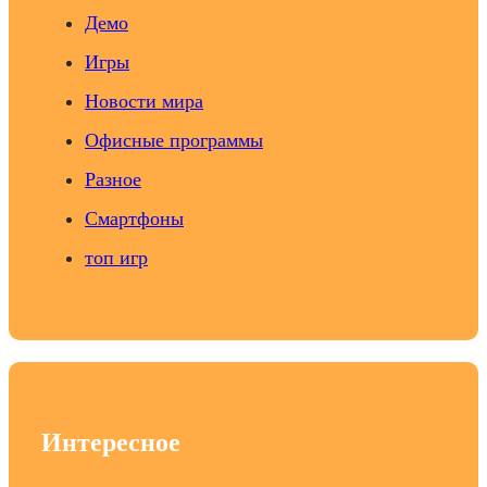
Демо
Игры
Новости мира
Офисные программы
Разное
Смартфоны
топ игр
Интересное