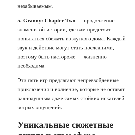
незабываемым.
5. Granny: Chapter Two
— продолжение
знаменитой истории, где вам предстоит
попытаться сбежать из жуткого дома. Каждый
звук и действие могут стать последними,
поэтому быть настороже — жизненно
необходима.
Эти пять игр предлагают непревзойденные
приключения и волнение, которые не оставят
равнодушным даже самых стойких искателей
острых ощущений.
Уникальные сюжетные