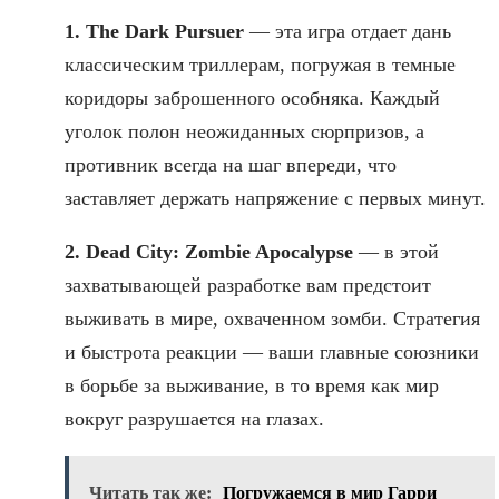
1. The Dark Pursuer
— эта игра отдает дань
классическим триллерам, погружая в темные
коридоры заброшенного особняка. Каждый
уголок полон неожиданных сюрпризов, а
противник всегда на шаг впереди, что
заставляет держать напряжение с первых минут.
2. Dead City: Zombie Apocalypse
— в этой
захватывающей разработке вам предстоит
выживать в мире, охваченном зомби. Стратегия
и быстрота реакции — ваши главные союзники
в борьбе за выживание, в то время как мир
вокруг разрушается на глазах.
Читать так же:
Погружаемся в мир Гарри