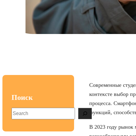
Топ смар
Современные студе
контексте выбор п
Поиск
процесса. Смартфон
S
функций, способст
e
a
В 2023 году рынок 
r
разнообразными ха