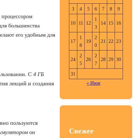
3
4
5
6
7
8
9
С процессором
1
10
11
12
14
15
16
 для большинства
3
елают его удобным для
1
2
17
19
21
22
23
8
0
2
2
24
26
28
29
30
5
7
31
ользовании. С
4 ГБ
« Июн
тия лекций и создания
ивно пользуются
Свежее
кумулятором
он