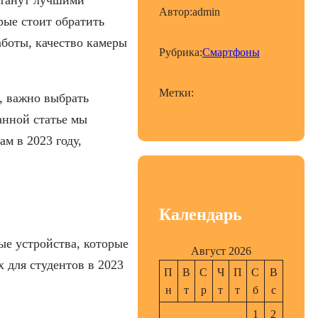
Автор:
admin
орые стоит обратить
аботы, качество камеры
Рубрика:
Смартфоны
Метки:
, важно выбрать
анной статье мы
м в 2023 году,
Календарь
е устройства, которые
Август 2026
 для студентов в 2023
П
В
С
Ч
П
С
В
н
т
р
т
т
б
с
1
2