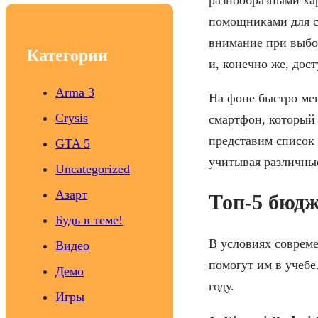
c
помощниками для 
h
внимание при выбор
Категории
и, конечно же, дост
Arma 3
На фоне быстро ме
Crysis
смартфон, который 
представим список 
GTA 5
учитывая различны
Uncategorized
Азарт
Топ-5 бюд
Будь в теме!
В условиях соврем
Видео
помогут им в учебе
Демо
году.
Игры