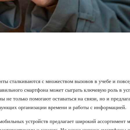
тфонов для студентов в 
нты сталкиваются с множеством вызовов в учебе и повсе
равильного смартфона может сыграть ключевую роль в ус
ы не только помогают оставаться на связи, но и предла
вующих организации времени и работы с информацией.
мобильных устройств предлагает широкий ассортимент м
рактеристиками и ценами. Но какие именно смартфоны 