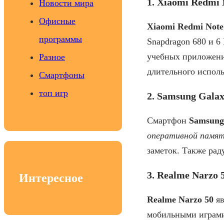
1. Xiaomi Redmi 
Новости мира
Офисные
Xiaomi Redmi Note
программы
Snapdragon 680 и 6
учебных приложен
Разное
длительного исполь
Смартфоны
топ игр
2. Samsung Gala
Смартфон
Samsung
оперативной памя
заметок. Также рад
3. Realme Narzo 
Интересное
Realme Narzo 50
яв
мобильными играми