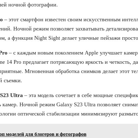
лей ночной фотографии.
ro
– этот смартфон известен своим искусственным интел
ений. Ночной режим позволяет захватывать детализиров
, а функция Night Sight делает уличные пейзажи прост
Pro
– с каждым новым поколением Apple улучшает камер
e 14 Pro предлагает потрясающую яркость и четкость, да
приятные. Мгновенная обработка снимков делает этот т
й съемки.
S23 Ultra
– эта модель сочетает в себе мощные специфи
 камер. Ночной режим Galaxy S23 Ultra позволяет снимат
нологии оптической стабилизации минимизируют размыто
оп моделей для блогеров и фотографов