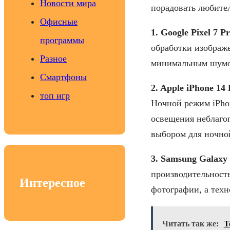
Новости мира
порадовать любите
Офисные
1. Google Pixel 7 P
программы
обработки изображ
Разное
минимальным шумом
Смартфоны
2. Apple iPhone 14 
топ игр
Ночной режим iPhon
освещения неблаго
выбором для ночно
3. Samsung Galaxy 
производительность
Интересное
фотографии, а тех
Читать так же:
Т