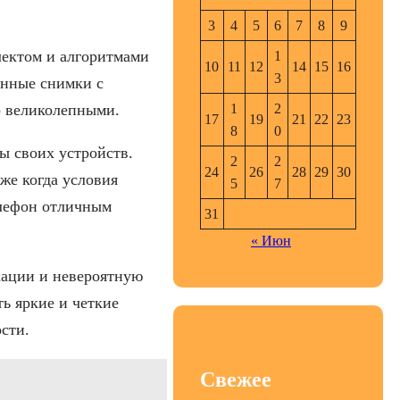
3
4
5
6
7
8
9
лектом и алгоритмами
1
10
11
12
14
15
16
3
анные снимки с
1
2
о великолепными.
17
19
21
22
23
8
0
ы своих устройств.
2
2
24
26
28
29
30
же когда условия
5
7
елефон отличным
31
« Июн
кации и невероятную
ь яркие и четкие
сти.
Свежее