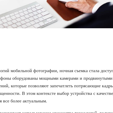
 с выдающимся ночным
огий мобильной фотографии, ночная съемка стала досту
тфоны оборудованы мощными камерами и продвинутыми
ний, которые позволяют запечатлеть потрясающие кадры
ещенности. В этом контексте выбор устройства с качест
 все более актуальным.
разумевает использование множества технологий, включ