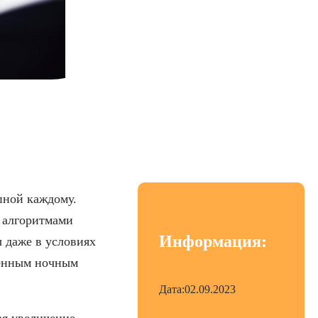
 режимом съемки
пной каждому.
 алгоритмами
Информация:
 даже в условиях
венным ночным
Дата:
02.09.2023
ая увеличение