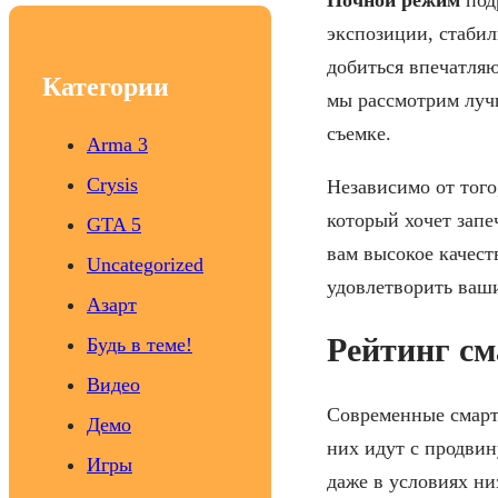
c
экспозиции, стабил
h
добиться впечатляю
Категории
мы рассмотрим луч
съемке.
Arma 3
Crysis
Независимо от того
который хочет запе
GTA 5
вам высокое качест
Uncategorized
удовлетворить ваш
Азарт
Рейтинг с
Будь в теме!
Видео
Современные смарт
Демо
них идут с продвин
Игры
даже в условиях ни