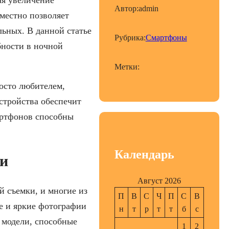
Автор:
admin
местно позволяет
льных. В данной статье
Рубрика:
Смартфоны
ности в ночной
Метки:
осто любителем,
стройства обеспечит
артфонов способны
Календарь
ии
Август 2026
 съемки, и многие из
П
В
С
Ч
П
С
В
е и яркие фотографии
н
т
р
т
т
б
с
 модели, способные
1
2