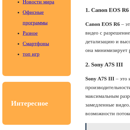
Новости мира
1. Canon EOS R6
Офисные
программы
Canon EOS R6
– эт
видео с разрешени
Разное
детализацию и выс
Смартфоны
она минимизирует р
топ игр
2. Sony A7S III
Sony A7S III
– это 
производительност
максимальным разре
Интересное
замедленные видео.
возможности поток