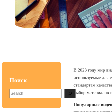
Топовые модели д
В 2023 году мир ви
используемые для е
Поиск
стандартам качеств
S
выбор материалов и
e
a
Популярные виде
r
привлечения аудито