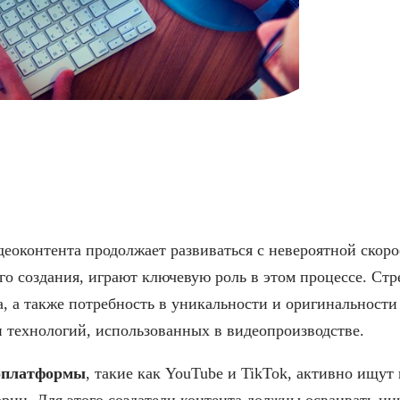
ля создания качественн
деоконтента продолжает развиваться с невероятной скоро
го создания, играют ключевую роль в этом процессе. Ст
а, а также потребность в уникальности и оригинальности
 технологий, использованных в видеопроизводстве.
оплатформы
, такие как YouTube и TikTok, активно ищут
рии. Для этого создатели контента должны осваивать и