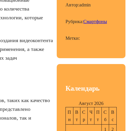
Автор:
admin
о количества
ехнологии, которые
Рубрика:
Смартфоны
Метки:
создания видеоконтента
рименения, а также
х задач
Календарь
в, таких как качество
Август 2026
 представлено
П
В
С
Ч
П
С
В
оналов, так и
н
т
р
т
т
б
с
1
2