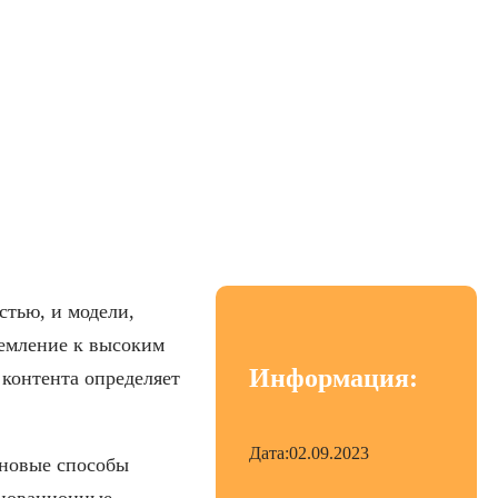
ого видеоконтента
стью, и модели,
ремление к высоким
Информация:
 контента определяет
Дата:
02.09.2023
 новые способы
нновационные