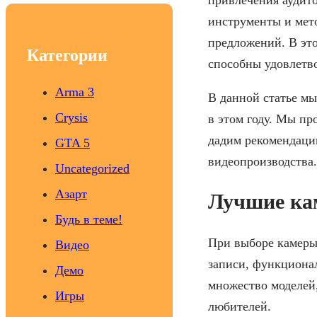
c
инструменты и мето
h
предложений. В это
Категории
способны удовлетво
Arma 3
В данной статье м
Crysis
в этом году. Мы пр
дадим рекомендаци
GTA 5
видеопроизводства.
Uncategorized
Азарт
Лучшие кам
Будь в теме!
При выборе камеры 
Видео
записи, функционал
Демо
множество моделей,
Игры
любителей.