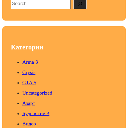
S
e
a
r
c
h
Категории
Arma 3
Crysis
GTA 5
Uncategorized
Азарт
Будь в теме!
Видео