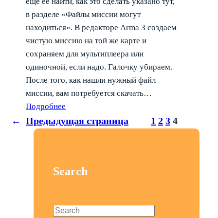
ещё ее найти, как это сделать указано тут,
в разделе «Файлы миссии могут
находиться«. В редакторе Arma 3 создаем
чистую миссию на той же карте и
сохраняем для мультиплеера или
одиночной, если надо. Галочку убираем.
После того, как нашли нужный файл
миссии, вам потребуется скачать…
Подробнее
←
Предыдущая страница
1
2
3
4
Search
S