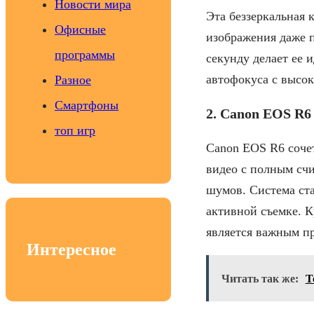
Новости мира
Эта беззеркальная 
Офисные
изображения даже п
программы
секунду делает ее 
автофокуса с высок
Разное
Смартфоны
2. Canon EOS R6
топ игр
Canon EOS R6 соче
видео с полным сч
шумов. Система ста
активной съемке. К
является важным п
Интересное
Читать так же:
Т