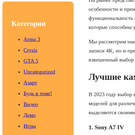
c
особенности и пре
h
функциональность и
Категории
которые способны 
Arma 3
Мы рассмотрим наи
Crysis
записи 4K, но и п
взвешенный выбор и
GTA 5
Uncategorized
Лучшие ка
Азарт
Будь в теме!
В 2023 году выбор 
моделей для различ
Видео
выделяются своими
Демо
Игры
1. Sony A7 IV