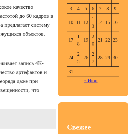
сокое качество
3
4
5
6
7
8
9
стотой до 60 кадров в
1
10
11
12
14
15
16
а предлагает систему
3
ижущихся объектов.
1
2
17
19
21
22
23
8
0
2
2
24
26
28
29
30
5
7
живает запись 4K-
31
чество артефактов и
« Июн
еоряда даже при
свещенности, что
Свежее