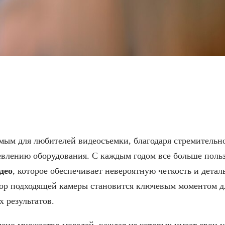
дели с поддержкой запис
имым для любителей видеосъемки, благодаря стремитель
евлению оборудования. С каждым годом все больше поль
део
, которое обеспечивает невероятную четкость и детал
бор подходящей камеры становится ключевым моментом д
 результатов.
ено множество моделей, каждая из которых имеет свои 