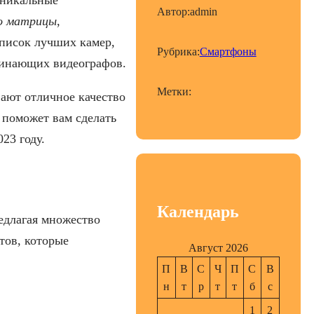
Автор:
admin
о матрицы
,
список лучших камер,
Рубрика:
Смартфоны
чинающих видеографов.
Метки:
ают отличное качество
 поможет вам сделать
23 году.
Календарь
редлагая множество
тов, которые
Август 2026
П
В
С
Ч
П
С
В
н
т
р
т
т
б
с
1
2