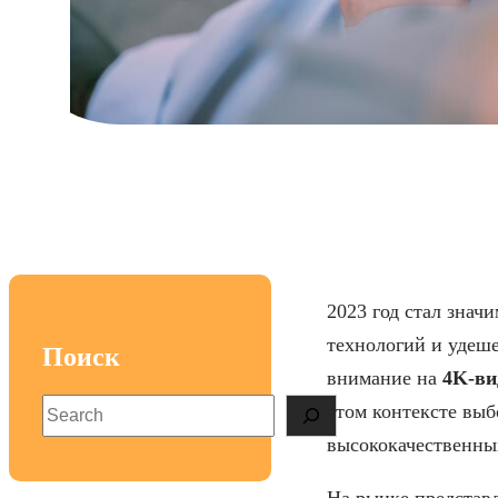
Лучшие мо
2023 год стал знач
технологий и удеш
Поиск
внимание на
4K-ви
S
этом контексте вы
e
высококачественных
a
r
На рынке представл