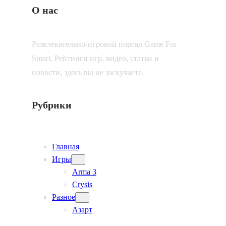
О нас
Развлекательно-игровой портал Game For
Smart. Рейтинги игр, видео, статьи и
новости, здесь вы не заскучаете.
Рубрики
Главная
Игры
Arma 3
Crysis
Разное
Азарт