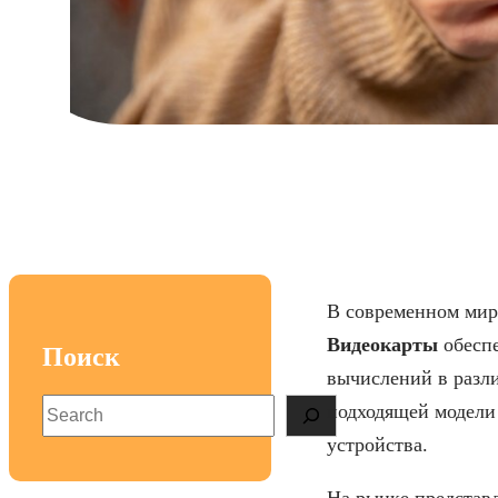
Топ моделей с вы
В современном мир
Видеокарты
обеспе
Поиск
вычислений в разл
S
подходящей модели
e
устройства.
a
r
На рынке представл