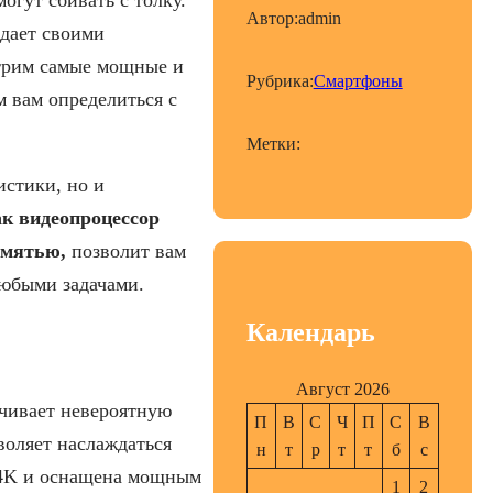
Автор:
admin
адает своими
отрим самые мощные и
Рубрика:
Смартфоны
 вам определиться с
Метки:
истики, но и
ак видеопроцессор
амятью,
позволит вам
любыми задачами.
Календарь
Август 2026
ечивает невероятную
П
В
С
Ч
П
С
В
воляет наслаждаться
н
т
р
т
т
б
с
 4K и оснащена мощным
1
2