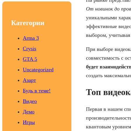
c
От новинок до про
h
уникальными харак
Категории
эффективные видеок
выбором, учитывая
Arma 3
Crysis
При выборе видеока
совместимость с о
GTA 5
будет взаимодейст
Uncategorized
создать максимальн
Азарт
Топ видеок
Будь в теме!
Видео
Первая в нашем сп
Демо
производительность
Игры
квантовым уровнем