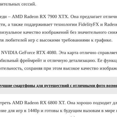
лительных сессий.
еди – AMD Radeon RX 7900 XTX. Она предлагает отлич
ти, а также поддерживает технологии FidelityFX и Radeon
изуальное качество изображений без значительного сни
ля любителей игр с высокими требованиями к графике.
 NVIDIA GeForce RTX 4080. Эта карта отлично справляет
табильный фреймрейт и отличную детализацию. Ее функ
тельность, сохраняя при этом высокое качество изображ
учшие смартфоны для путешествий с отличными фото возм
отреть AMD Radeon RX 6800 XT. Она хорошо подходит дл
ие для игр в 1440p и готовы к будущим вызовам в мире 