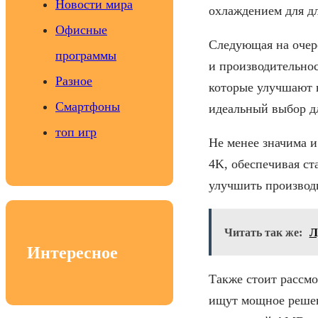
Новости мира
охлаждением для д
Офисные
Следующая на очер
программы
и производительнос
Разное
которые улучшают в
Смартфоны
идеальный выбор д
топ игр
Не менее значима и
4K, обеспечивая с
улучшить производи
Читать так же:
Л
Интересное
Также стоит рассм
ищут мощное решен