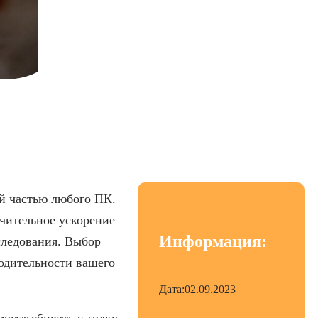
видеопроцессорами
й частью любого ПК.
чительное ускорение
Информация:
следования. Выбор
одительности вашего
Дата:
02.09.2023
огут сбивать с толку.