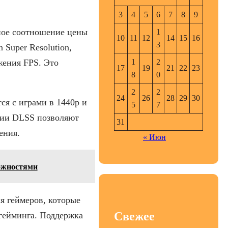
3
4
5
6
7
8
9
ное соотношение цены
1
10
11
12
14
15
16
3
 Super Resolution,
1
2
жения FPS. Это
17
19
21
22
23
8
0
2
2
24
26
28
29
30
ся с играми в 1440p и
5
7
ции DLSS позволяют
31
ения.
« Июн
ожностями
я геймеров, которые
Свежее
гейминга. Поддержка