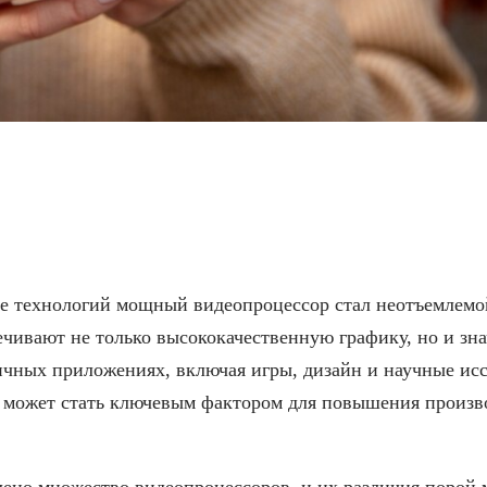
сокопроизводительными 
е технологий мощный видеопроцессор стал неотъемлемо
чивают не только высококачественную графику, но и зна
ичных приложениях, включая игры, дизайн и научные ис
 может стать ключевым фактором для повышения произв
ено множество видеопроцессоров, и их различия порой м