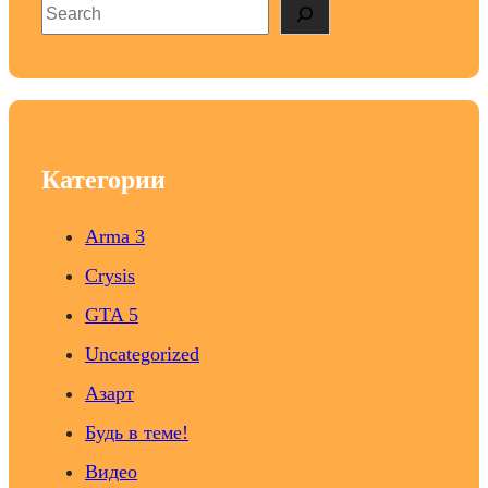
S
e
a
r
c
h
Категории
Arma 3
Crysis
GTA 5
Uncategorized
Азарт
Будь в теме!
Видео