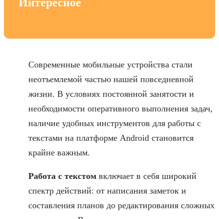
Интересное
Современные мобильные устройства стали
неотъемлемой частью нашей повседневной
жизни. В условиях постоянной занятости и
необходимости оперативного выполнения задач,
наличие удобных инструментов для работы с
текстами на платформе Android становится
крайне важным.
Работа с текстом
включает в себя широкий
спектр действий: от написания заметок и
составления планов до редактирования сложных