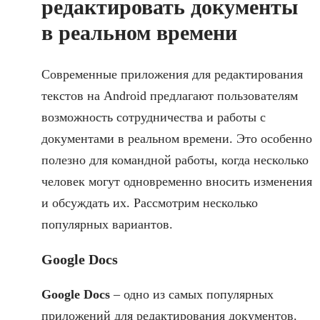
редактировать документы
в реальном времени
Современные приложения для редактирования
текстов на Android предлагают пользователям
возможность сотрудничества и работы с
документами в реальном времени. Это особенно
полезно для командной работы, когда несколько
человек могут одновременно вносить изменения
и обсуждать их. Рассмотрим несколько
популярных вариантов.
Google Docs
Google Docs
– одно из самых популярных
приложений для редактирования документов.