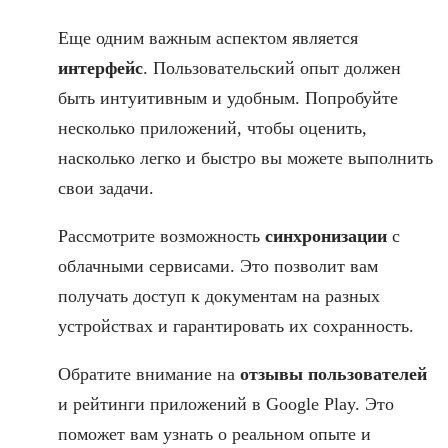
Еще одним важным аспектом является
интерфейс
. Пользовательский опыт должен
быть интуитивным и удобным. Попробуйте
несколько приложений, чтобы оценить,
насколько легко и быстро вы можете выполнить
свои задачи.
Рассмотрите возможность
синхронизации
с
облачными сервисами. Это позволит вам
получать доступ к документам на разных
устройствах и гарантировать их сохранность.
Обратите внимание на
отзывы пользователей
и рейтинги приложений в Google Play. Это
поможет вам узнать о реальном опыте и