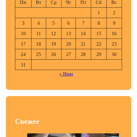
Пн
Вт
Ср
Чт
Пт
Сб
Вс
1
2
3
4
5
6
7
8
9
10
11
12
13
14
15
16
17
18
19
20
21
22
23
24
25
26
27
28
29
30
31
« Июн
Свежее