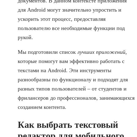
документов. В данном контексте приложения
для Android могут значительно упростить и
ускорить этот процесс, предоставляя
пользователю все необходимые функции под
рукой.
Мы подготовили список
лучших приложений
,
которые помогут вам эффективно работать с
текстами на Android. Эти инструменты
разнообразны по функционалу и подходят для
разных типов пользователей – от студентов и
фрилансеров до профессионалов, занимающихся
созданием контента.
Как выбрать текстовый
редактор для мобильного