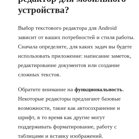
устройства?
Выбор текстового редактора для Android
зависит от ваших потребностей и стиля работы.
Сначала определите, для каких задач вы будете
использовать приложение: написание заметок,
редактирование документов или создание
сложных текстов.
Обратите внимание на
функциональность
.
Некоторые редакторы предлагают базовые
возможности, такие как автосохранение и
шрифт, в то время как другие могут
поддерживать форматирование, работу с
таблицами и вставку изображений.