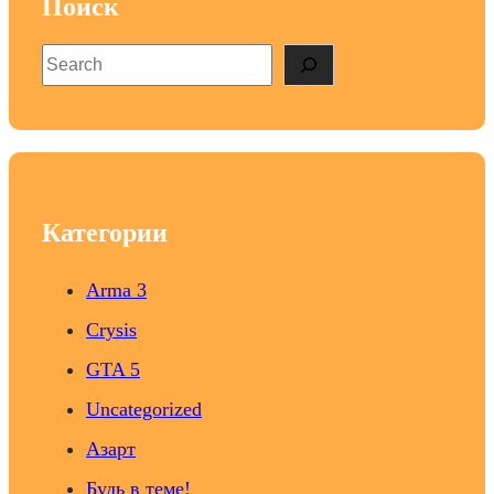
Поиск
S
e
a
r
c
h
Категории
Arma 3
Crysis
GTA 5
Uncategorized
Азарт
Будь в теме!