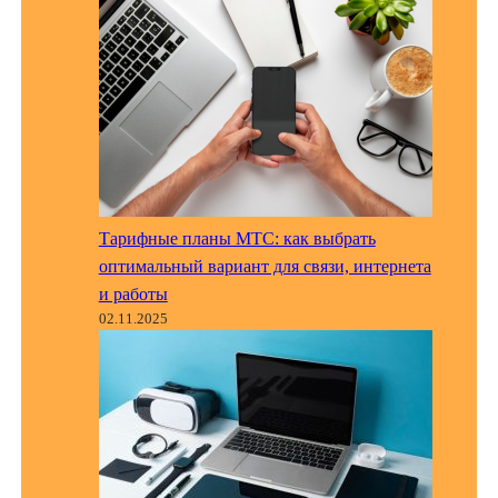
Тарифные планы МТС: как выбрать
оптимальный вариант для связи, интернета
и работы
02.11.2025