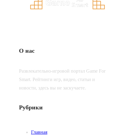
О нас
Развлекательно-игровой портал Game For
Smart. Рейтинги игр, видео, статьи и
новости, здесь вы не заскучаете.
Рубрики
Главная