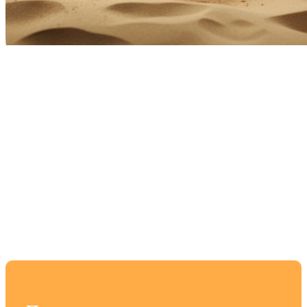
Принц Персии Пески
Времени Прохождение
и Секреты Игры