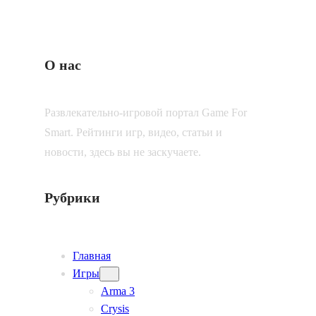
О нас
Развлекательно-игровой портал Game For
Smart. Рейтинги игр, видео, статьи и
новости, здесь вы не заскучаете.
Рубрики
Главная
Игры
Arma 3
Crysis