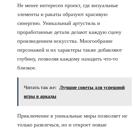
Не менее интересен проект, где визуальные
элементы и ракаты образуют красивую
синергию. Уникальный артустиль и
проработанные детали делают каждую сцену
произведением искусства. Многообразие
персонажей и их характеры также добавляют
глубину, позволяя каждому находить что-то
близкое.
Читать так же:
Лучшие советы для успешной
игры в аркады
Приключение в уникальные миры позволяет не
только развлечься, но и откроет новые