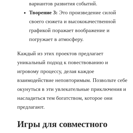
вариантов развития событий.
Творение 3:
Это произведение силой
своего сюжета и высококачественной
графикой поражает воображение и
погружает в атмосферу.
Каждый из этих проектов предлагает
уникальный подход к повествованию и
игровому процессу, делая каждое
взаимодействие неповторимым. Позвольте себе
окунуться в эти увлекательные приключения и
насладиться тем богатством, которое они
предлагают.
Игры для совместного