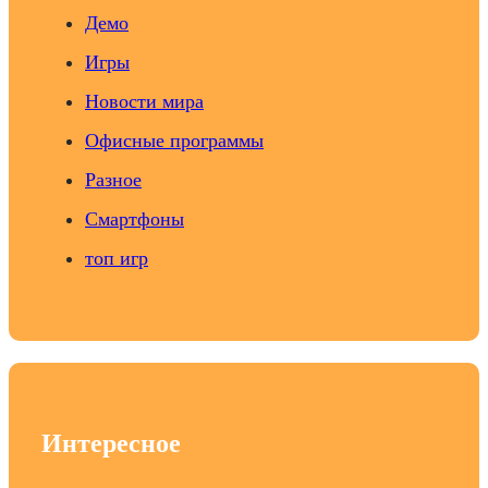
Демо
Игры
Новости мира
Офисные программы
Разное
Смартфоны
топ игр
Интересное