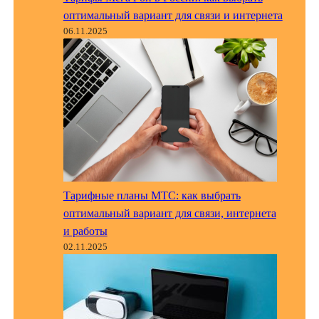
оптимальный вариант для связи и интернета
06.11.2025
Тарифные планы МТС: как выбрать
оптимальный вариант для связи, интернета
и работы
02.11.2025