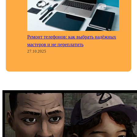
Ремонт телефонов: как выбрать надёжных
мастеров и не переплатить
27.10.2025