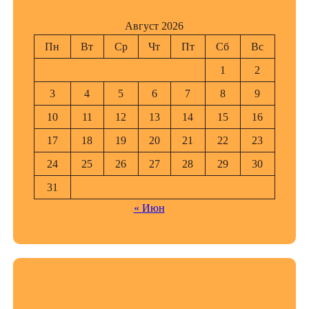
Август 2026
Пн
Вт
Ср
Чт
Пт
Сб
Вс
1
2
3
4
5
6
7
8
9
10
11
12
13
14
15
16
17
18
19
20
21
22
23
24
25
26
27
28
29
30
31
« Июн