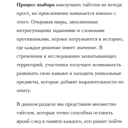
Процесс выбора
наилучших тайтлов не всегда
прост, но приключение начинается именно с
этого. Открывая миры, заполненные
интригующими заданиями и сложными
противниками, игроки погружаются в историю,
где каждое решение имеет значение. В
стремлении к исследованию захватывающих
территорий, участники получают возможность
развивать свои навыки и находить уникальные
предметы, которые добавят выразительности их
опыту.
В данном разделе мы представим множество
тайтлов, которые точно способны оставить
яркий след в памяти каждого, кто решит пойти