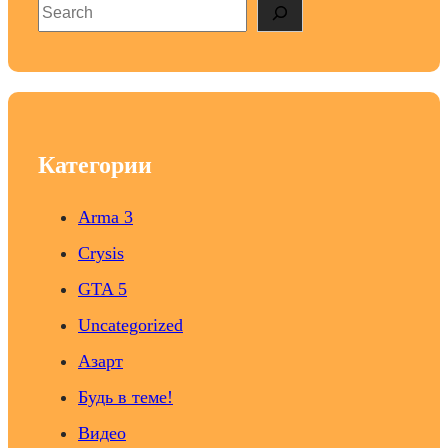
S
e
a
r
c
h
Категории
Arma 3
Crysis
GTA 5
Uncategorized
Азарт
Будь в теме!
Видео