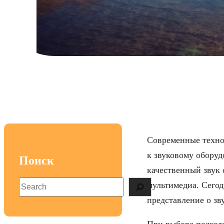
Топ пять моделей 
Современные техно
к звуковому оборуд
Поиск
качественный звук 
S
мультимедиа. Сегод
e
представление о зв
a
r
При выборе подход