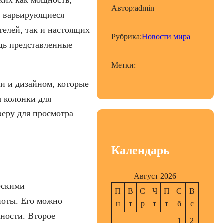
Автор:
admin
м варьирующиеся
елей, так и настоящих
Рубрика:
Новости мира
едь представленные
Метки:
и и дизайном, которые
ы колонки для
феру для просмотра
Календарь
Август 2026
ескими
П
В
С
Ч
П
С
В
ноты. Его можно
н
т
р
т
т
б
с
вности. Второе
1
2