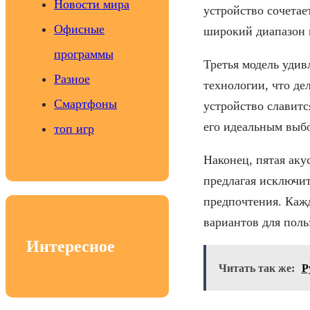
Новости мира
устройство сочетае
Офисные
широкий диапазон 
программы
Третья модель уди
Разное
технологии, что д
Смартфоны
устройство славитс
его идеальным выбо
топ игр
Наконец, пятая аку
предлагая исключит
предпочтения. Каж
вариантов для поль
Интересное
Читать так же:
Р