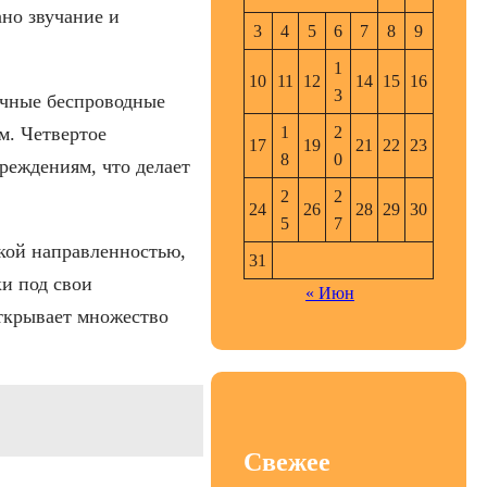
ано звучание и
3
4
5
6
7
8
9
1
10
11
12
14
15
16
3
ичные беспроводные
1
2
м. Четвертое
17
19
21
22
23
8
0
реждениям, что делает
2
2
24
26
28
29
30
5
7
ской направленностью,
31
и под свои
« Июн
ткрывает множество
Свежее