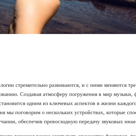
компьютерных колонок дл
логии стремительно развиваются, и с ними меняются тре
ованию. Создавая атмосферу погружения в мир музыки, 
становится одним из ключевых аспектов в жизни каждог
ня мы поговорим о нескольких устройствах, которые сп
учании, обеспечив превосходную передачу звуковых нюан
ящего решения важно учитывать множество факторов, та