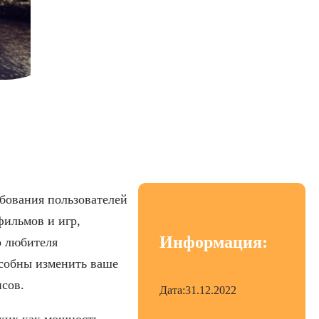
я идеального звука
бования пользователей
фильмов и игр,
Информация:
о любителя
особны изменить ваше
сов.
Дата:
31.12.2022
ких как мощность,