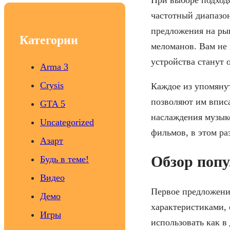
c
частотный диапазо
h
предложения на ры
Категории
меломанов. Вам не 
устройства станут
Arma 3
Crysis
Каждое из упомяну
позволяют им вписа
GTA 5
наслаждения музыко
Uncategorized
фильмов, в этом ра
Азарт
Обзор попу
Будь в теме!
Видео
Первое предложени
Демо
характеристиками, 
Игры
использовать как в